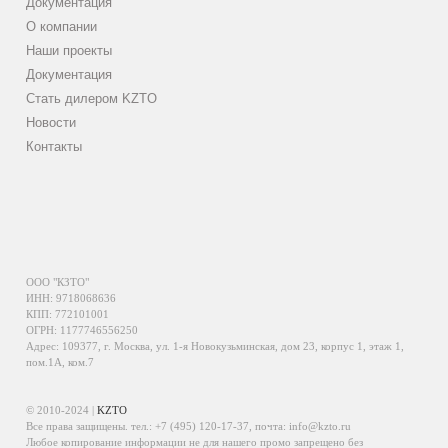
Документация
О компании
Наши проекты
Документация
Стать дилером KZTO
Новости
Контакты
ООО "КЗТО"
ИНН: 9718068636
КПП: 772101001
ОГРН: 1177746556250
Адрес: 109377, г. Москва, ул. 1-я Новокузьминская, дом 23, корпус 1, этаж 1,
пом.1А, ком.7
© 2010-2024 |
KZTO
Все права защищены. тел.:
+7 (495) 120-17-37
, почта:
info@kzto.ru
Любое копирование информации не для нашего промо запрещено без