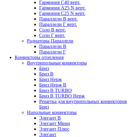
Гармония С40 верт.
Гармония А25 N верт.
Гармония С25 N верт.
Параллели В верт.
Параллели Г верт.
Соло В верт.
Соло Г верт.
Радиаторы Параллели
Параллели В
Параллели Г
Конвекторы отопления
Внутрипольные конвекторы
Бриз
Бриз В
Бриз Нерж
Бриз Нерж В
Бриз В TURBO
Бриз В TURBO Нерж
Решетка для внутрипольных конвекторов
Бриз
Напольные конвекторы
Элегант В
Элегант Мини
Элегант Плюс
Элегант