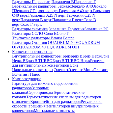
Радиаторы Параллели
Параллели В
Параллели Г
Вертикальные радиаторы
Зеркало
Зеркало А40
Зеркало
П
Зеркало С
Гармония верт.
Гармония А40 верт.
Гармония
С40 верт.
Гармония А25 N верт.
Гармония С25 N
верт.
Параллели В верт.
Параллели Г верт.
Соло В
верт.
Соло Г верт.
Радиаторы скамейка
Завалинка Гармония
Завалинка РС
Радиаторы СОЛО
Соло В
Соло Г
Трубчатые радиаторы Bataria
Bataria
Радиаторы Quadrum
QUADRUM 40 V
QUADRUM
60V
QUADRUM 40 H
QUADRUM 60H
Конвекторы отопления
Внутрипольные конвекторы
Бриз
Бриз В
Бриз Нерж
Бриз
Нерж В
Бриз В TURBO
Бриз В TURBO Нерж
Решетка
для внутрипольных конвекторов Бриз
Напольные конвекторы
Элегант
Элегант Мини
Элегант
В
Элегант Плюс
Комплектующие
Гарнитура для нижнего подключения
радиаторов
Запорные
клапаны
Сервоприводы
Термостатические
головки
Термостатические клапаны для радиаторов
отопления
Кронштейны для радиаторов
Регулировка
скорости вращения вентиляторов внутрипольных
конвекторов
Монтажные комплекты