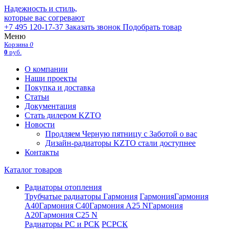
Надежность и стиль,
которые вас согревают
+7 495 120-17-37
Заказать звонок
Подобрать товар
Меню
Корзина
0
0
руб.
О компании
Наши проекты
Покупка и доставка
Статьи
Документация
Стать дилером KZTO
Новости
Продляем Черную пятницу с Заботой о вас
Дизайн-радиаторы KZTO стали доступнее
Контакты
Каталог товаров
Радиаторы отопления
Трубчатые радиаторы Гармония
Гармония
Гармония
А40
Гармония С40
Гармония А25 N
Гармония
А20
Гармония С25 N
Радиаторы РС и РСК
РС
РСК