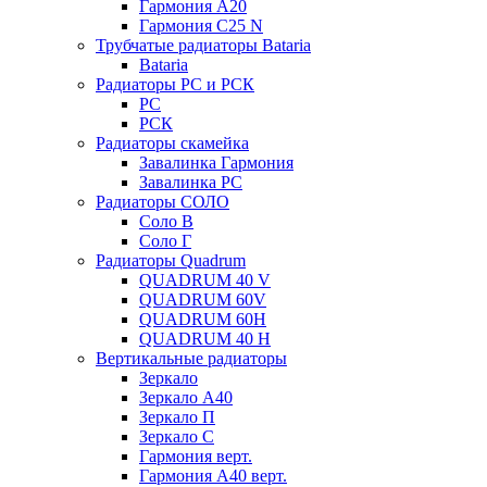
Гармония А20
Гармония С25 N
Трубчатые радиаторы Bataria
Bataria
Радиаторы РС и РСК
РС
РСК
Радиаторы скамейка
Завалинка Гармония
Завалинка РС
Радиаторы СОЛО
Соло В
Соло Г
Радиаторы Quadrum
QUADRUM 40 V
QUADRUM 60V
QUADRUM 60H
QUADRUM 40 H
Вертикальные радиаторы
Зеркало
Зеркало А40
Зеркало П
Зеркало С
Гармония верт.
Гармония А40 верт.