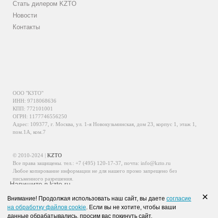
Стать дилером KZTO
Новости
Контакты
ООО "КЗТО"
ИНН: 9718068636
КПП: 772101001
ОГРН: 1177746556250
Адрес: 109377, г. Москва, ул. 1-я Новокузьминская, дом 23, корпус 1, этаж 1,
пом.1А, ком.7
© 2010-2024 |
KZTO
Все права защищены. тел.:
+7 (495) 120-17-37
, почта:
info@kzto.ru
Любое копирование информации не для нашего промо запрещено без
письменного разрешения.
Напишите в kzto.ru
Информация, размещенная на сайте, не является публичной офертой.
×
Внимание! Продолжая использовать наш сайт, вы даете
согласие
Политика обработки персональных данных
на обработку файлов cookie
. Если вы не хотите, чтобы ваши
Политика конфиденциальности персональных данных
данные обрабатывались, просим вас покинуть сайт.