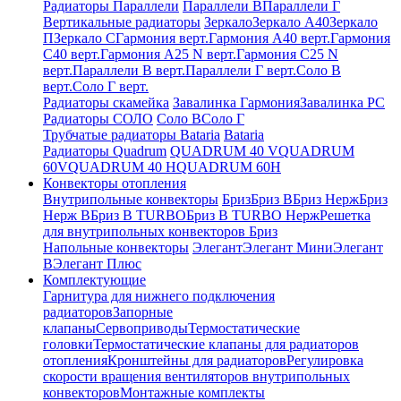
Радиаторы Параллели
Параллели В
Параллели Г
Вертикальные радиаторы
Зеркало
Зеркало А40
Зеркало
П
Зеркало С
Гармония верт.
Гармония А40 верт.
Гармония
С40 верт.
Гармония А25 N верт.
Гармония С25 N
верт.
Параллели В верт.
Параллели Г верт.
Соло В
верт.
Соло Г верт.
Радиаторы скамейка
Завалинка Гармония
Завалинка РС
Радиаторы СОЛО
Соло В
Соло Г
Трубчатые радиаторы Bataria
Bataria
Радиаторы Quadrum
QUADRUM 40 V
QUADRUM
60V
QUADRUM 40 H
QUADRUM 60H
Конвекторы отопления
Внутрипольные конвекторы
Бриз
Бриз В
Бриз Нерж
Бриз
Нерж В
Бриз В TURBO
Бриз В TURBO Нерж
Решетка
для внутрипольных конвекторов Бриз
Напольные конвекторы
Элегант
Элегант Мини
Элегант
В
Элегант Плюс
Комплектующие
Гарнитура для нижнего подключения
радиаторов
Запорные
клапаны
Сервоприводы
Термостатические
головки
Термостатические клапаны для радиаторов
отопления
Кронштейны для радиаторов
Регулировка
скорости вращения вентиляторов внутрипольных
конвекторов
Монтажные комплекты