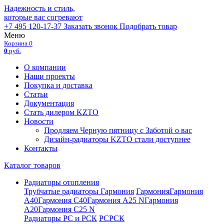
Надежность и стиль,
которые вас согревают
+7 495 120-17-37
Заказать звонок
Подобрать товар
Меню
Корзина
0
0
руб.
О компании
Наши проекты
Покупка и доставка
Статьи
Документация
Стать дилером KZTO
Новости
Продляем Черную пятницу с Заботой о вас
Дизайн-радиаторы KZTO стали доступнее
Контакты
Каталог товаров
Радиаторы отопления
Трубчатые радиаторы Гармония
Гармония
Гармония
А40
Гармония С40
Гармония А25 N
Гармония
А20
Гармония С25 N
Радиаторы РС и РСК
РС
РСК