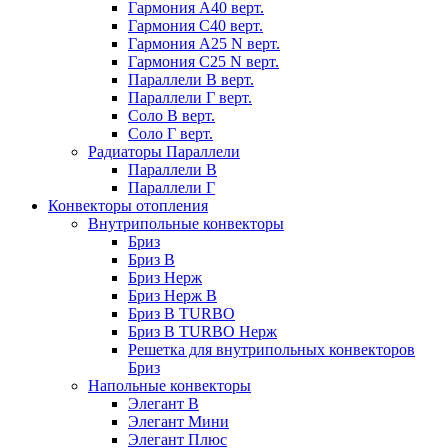
Гармония А40 верт.
Гармония С40 верт.
Гармония А25 N верт.
Гармония С25 N верт.
Параллели В верт.
Параллели Г верт.
Соло В верт.
Соло Г верт.
Радиаторы Параллели
Параллели В
Параллели Г
Конвекторы отопления
Внутрипольные конвекторы
Бриз
Бриз В
Бриз Нерж
Бриз Нерж В
Бриз В TURBO
Бриз В TURBO Нерж
Решетка для внутрипольных конвекторов
Бриз
Напольные конвекторы
Элегант В
Элегант Мини
Элегант Плюс