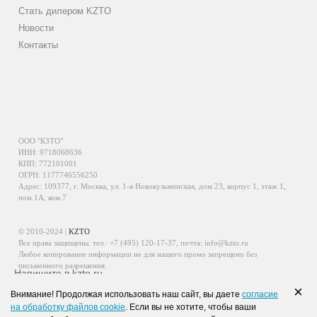
Стать дилером KZTO
Новости
Контакты
ООО "КЗТО"
ИНН: 9718068636
КПП: 772101001
ОГРН: 1177746556250
Адрес: 109377, г. Москва, ул. 1-я Новокузьминская, дом 23, корпус 1, этаж 1,
пом.1А, ком.7
© 2010-2024 |
KZTO
Все права защищены. тел.:
+7 (495) 120-17-37
, почта:
info@kzto.ru
Любое копирование информации не для нашего промо запрещено без
письменного разрешения.
Напишите в kzto.ru
Информация, размещенная на сайте, не является публичной офертой.
×
Внимание! Продолжая использовать наш сайт, вы даете
согласие
Политика обработки персональных данных
на обработку файлов cookie
. Если вы не хотите, чтобы ваши
Политика конфиденциальности персональных данных