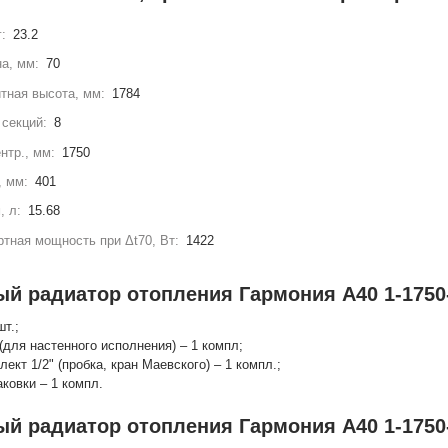
г:
23.2
а, мм:
70
тная высота, мм:
1784
секций:
8
нтр., мм:
1750
, мм:
401
, л:
15.68
тная мощность при Δt70, Вт:
1422
ый радиатор отопления Гармония А40 1-1750-
шт.;
(для настенного исполнения) – 1 компл;
лект 1/2" (пробка, кран Маевского) – 1 компл.;
аковки – 1 компл.
ый радиатор отопления Гармония А40 1-1750