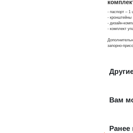
комплек
- паспорт – 1 
- кронштейны 
- дизайн-комп
- комплект уп
Дополнительн
запорно-прис
Други
Вам м
Ранее