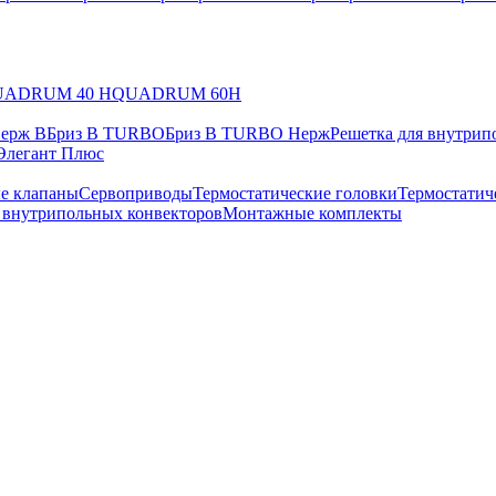
UADRUM 40 H
QUADRUM 60H
Нерж В
Бриз В TURBO
Бриз В TURBO Нерж
Решетка для внутрип
Элегант Плюс
е клапаны
Сервоприводы
Термостатические головки
Термостатич
в внутрипольных конвекторов
Монтажные комплекты