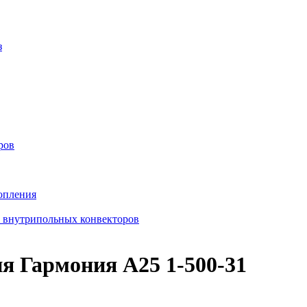
з
ров
опления
в внутрипольных конвекторов
я Гармония А25 1-500-31