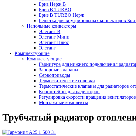
Бриз Нерж В
Бриз В TURBO
Бриз В TURBO Нерж
Решетка для внутрипольных конвекторов Бри
Напольные конвекторы
Элегант В
Элегант Мини
Элегант Плюс
Элегант
Комплектующие
Комплектующие
Гарнитура для нижнего подключения радиато
Запорные клапаны
Сервоприводы
Термостатические головки
Термостатические клапаны для радиаторов от
Кронштейны для радиаторов
Регулировка скорости вращения вентиляторо
Монтажные комплекты
Трубчатый радиатор отоплени