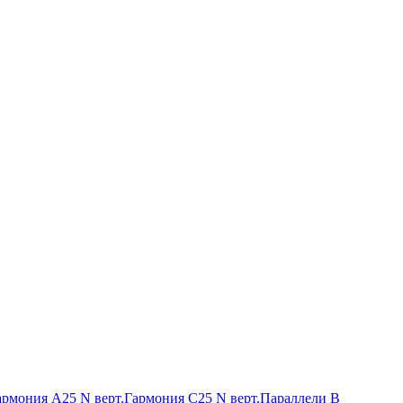
армония А25 N верт.
Гармония С25 N верт.
Параллели В