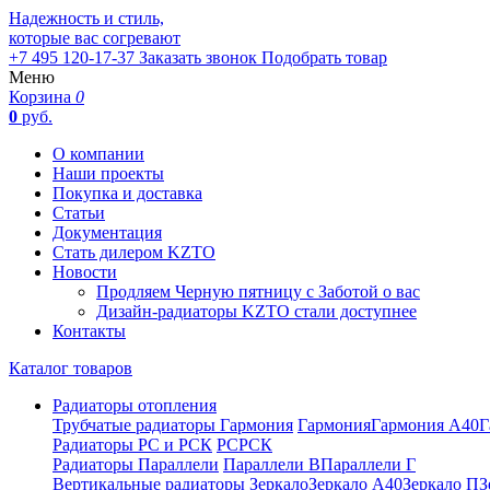
Надежность и стиль,
которые вас согревают
+7 495 120-17-37
Заказать звонок
Подобрать товар
Меню
Корзина
0
0
руб.
О компании
Наши проекты
Покупка и доставка
Статьи
Документация
Стать дилером KZTO
Новости
Продляем Черную пятницу с Заботой о вас
Дизайн-радиаторы KZTO стали доступнее
Контакты
Каталог товаров
Радиаторы отопления
Трубчатые радиаторы Гармония
Гармония
Гармония А40
Г
Радиаторы РС и РСК
РС
РСК
Радиаторы Параллели
Параллели В
Параллели Г
Вертикальные радиаторы
Зеркало
Зеркало А40
Зеркало П
З