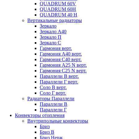
QUADRUM 60V
QUADRUM 60H
QUADRUM 40 H
Вертикальные радиаторы
Зеркало
Зеркало А40
Зеркало П
Зеркало С
Гармония верт.
Гармония А40 верт.
Гармония С40 верт.
Гармония А25 N верт.
Гармония С25 N верт.
Параллели В верт.
Параллели Г верт.
Соло В верт.
Соло Г верт.
Радиаторы Параллели
Параллели В
Параллели Г
Конвекторы отопления
Внутрипольные конвекторы
Бриз
Бриз В
Бриз Нерж