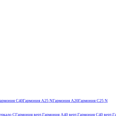
армония С40
Гармония А25 N
Гармония А20
Гармония С25 N
еркало С
Гармония верт.
Гармония А40 верт.
Гармония С40 верт.
Г