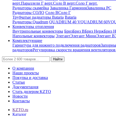
верт.
Параллели Г верт.
Соло В верт.
Соло Г верт.
Радиаторы скамейка
Завалинка Гармония
Завалинка РС
Радиаторы СОЛО
Соло В
Соло Г
Трубчатые радиаторы Bataria
Bataria
Радиаторы Quadrum
QUADRUM 40 V
QUADRUM 60V
Q
Конвекторы отопления
Внутрипольные конвекторы
Бриз
Бриз В
Бриз Нерж
Бриз 
Напольные конвекторы
Элегант
Элегант Мини
Элегант В
Комплектующие
Гарнитура для нижнего подключения радиаторов
Запорны
радиаторов
Регулировка скорости вращения вентиляторо
Найти
О компании
Наши проекты
Покупка и доставка
Статьи
Документация
Стать дилером KZTO
Новости
Контакты
KZTO.ru
Каталог