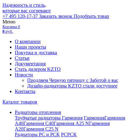
Надежность и стиль,
которые вас согревают
+7 495 120-17-37
Заказать звонок
Подобрать товар
Меню
Корзина
0
0
руб.
О компании
Наши проекты
Покупка и доставка
Статьи
Документация
Стать дилером KZTO
Новости
Продляем Черную пятницу с Заботой о вас
Дизайн-радиаторы KZTO стали доступнее
Контакты
Каталог товаров
Радиаторы отопления
Трубчатые радиаторы Гармония
Гармония
Гармония
А40
Гармония С40
Гармония А25 N
Гармония
А20
Гармония С25 N
Радиаторы РС и РСК
РС
РСК