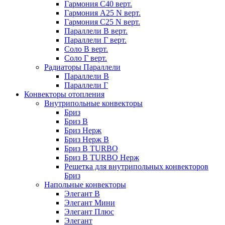
Гармония С40 верт.
Гармония А25 N верт.
Гармония С25 N верт.
Параллели В верт.
Параллели Г верт.
Соло В верт.
Соло Г верт.
Радиаторы Параллели
Параллели В
Параллели Г
Конвекторы отопления
Внутрипольные конвекторы
Бриз
Бриз В
Бриз Нерж
Бриз Нерж В
Бриз В TURBO
Бриз В TURBO Нерж
Решетка для внутрипольных конвекторов
Бриз
Напольные конвекторы
Элегант В
Элегант Мини
Элегант Плюс
Элегант