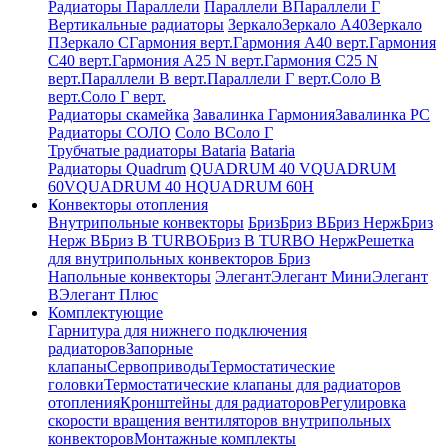
Радиаторы Параллели
Параллели В
Параллели Г
Вертикальные радиаторы
Зеркало
Зеркало А40
Зеркало
П
Зеркало С
Гармония верт.
Гармония А40 верт.
Гармония
С40 верт.
Гармония А25 N верт.
Гармония С25 N
верт.
Параллели В верт.
Параллели Г верт.
Соло В
верт.
Соло Г верт.
Радиаторы скамейка
Завалинка Гармония
Завалинка РС
Радиаторы СОЛО
Соло В
Соло Г
Трубчатые радиаторы Bataria
Bataria
Радиаторы Quadrum
QUADRUM 40 V
QUADRUM
60V
QUADRUM 40 H
QUADRUM 60H
Конвекторы отопления
Внутрипольные конвекторы
Бриз
Бриз В
Бриз Нерж
Бриз
Нерж В
Бриз В TURBO
Бриз В TURBO Нерж
Решетка
для внутрипольных конвекторов Бриз
Напольные конвекторы
Элегант
Элегант Мини
Элегант
В
Элегант Плюс
Комплектующие
Гарнитура для нижнего подключения
радиаторов
Запорные
клапаны
Сервоприводы
Термостатические
головки
Термостатические клапаны для радиаторов
отопления
Кронштейны для радиаторов
Регулировка
скорости вращения вентиляторов внутрипольных
конвекторов
Монтажные комплекты