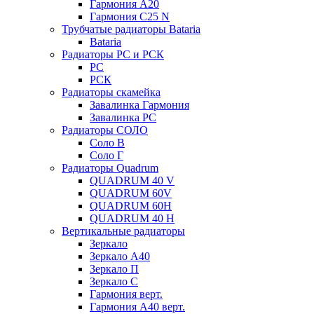
Гармония А20
Гармония С25 N
Трубчатые радиаторы Bataria
Bataria
Радиаторы РС и РСК
РС
РСК
Радиаторы скамейка
Завалинка Гармония
Завалинка РС
Радиаторы СОЛО
Соло В
Соло Г
Радиаторы Quadrum
QUADRUM 40 V
QUADRUM 60V
QUADRUM 60H
QUADRUM 40 H
Вертикальные радиаторы
Зеркало
Зеркало А40
Зеркало П
Зеркало С
Гармония верт.
Гармония А40 верт.