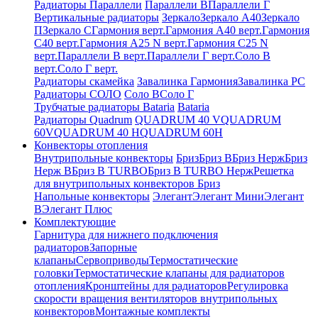
Радиаторы Параллели
Параллели В
Параллели Г
Вертикальные радиаторы
Зеркало
Зеркало А40
Зеркало
П
Зеркало С
Гармония верт.
Гармония А40 верт.
Гармония
С40 верт.
Гармония А25 N верт.
Гармония С25 N
верт.
Параллели В верт.
Параллели Г верт.
Соло В
верт.
Соло Г верт.
Радиаторы скамейка
Завалинка Гармония
Завалинка РС
Радиаторы СОЛО
Соло В
Соло Г
Трубчатые радиаторы Bataria
Bataria
Радиаторы Quadrum
QUADRUM 40 V
QUADRUM
60V
QUADRUM 40 H
QUADRUM 60H
Конвекторы отопления
Внутрипольные конвекторы
Бриз
Бриз В
Бриз Нерж
Бриз
Нерж В
Бриз В TURBO
Бриз В TURBO Нерж
Решетка
для внутрипольных конвекторов Бриз
Напольные конвекторы
Элегант
Элегант Мини
Элегант
В
Элегант Плюс
Комплектующие
Гарнитура для нижнего подключения
радиаторов
Запорные
клапаны
Сервоприводы
Термостатические
головки
Термостатические клапаны для радиаторов
отопления
Кронштейны для радиаторов
Регулировка
скорости вращения вентиляторов внутрипольных
конвекторов
Монтажные комплекты