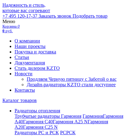
Надежность и стиль,
которые вас согревают
+7 495 120-17-37
Заказать звонок
Подобрать товар
Меню
Корзина
0
0
руб.
О компании
Наши проекты
Покупка и доставка
Статьи
Документация
Стать дилером KZTO
Новости
Продляем Черную пятницу с Заботой о вас
Дизайн-радиаторы KZTO стали доступнее
Контакты
Каталог товаров
Радиаторы отопления
Трубчатые радиаторы Гармония
Гармония
Гармония
А40
Гармония С40
Гармония А25 N
Гармония
А20
Гармония С25 N
Радиаторы РС и РСК
РС
РСК