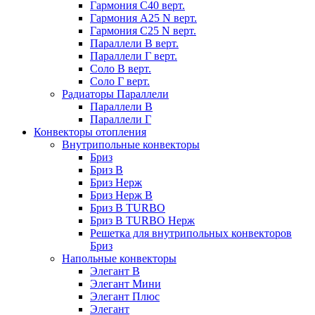
Гармония С40 верт.
Гармония А25 N верт.
Гармония С25 N верт.
Параллели В верт.
Параллели Г верт.
Соло В верт.
Соло Г верт.
Радиаторы Параллели
Параллели В
Параллели Г
Конвекторы отопления
Внутрипольные конвекторы
Бриз
Бриз В
Бриз Нерж
Бриз Нерж В
Бриз В TURBO
Бриз В TURBO Нерж
Решетка для внутрипольных конвекторов
Бриз
Напольные конвекторы
Элегант В
Элегант Мини
Элегант Плюс
Элегант