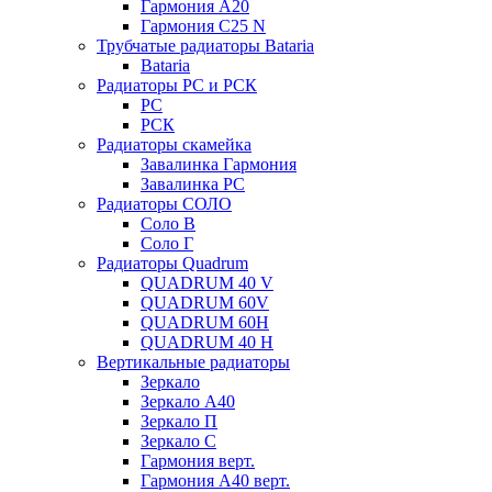
Гармония А20
Гармония С25 N
Трубчатые радиаторы Bataria
Bataria
Радиаторы РС и РСК
РС
РСК
Радиаторы скамейка
Завалинка Гармония
Завалинка РС
Радиаторы СОЛО
Соло В
Соло Г
Радиаторы Quadrum
QUADRUM 40 V
QUADRUM 60V
QUADRUM 60H
QUADRUM 40 H
Вертикальные радиаторы
Зеркало
Зеркало А40
Зеркало П
Зеркало С
Гармония верт.
Гармония А40 верт.