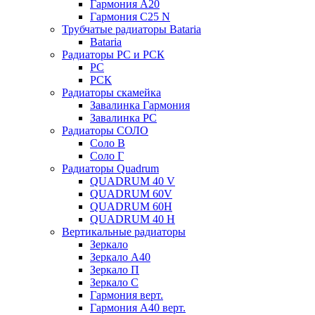
Гармония А20
Гармония С25 N
Трубчатые радиаторы Bataria
Bataria
Радиаторы РС и РСК
РС
РСК
Радиаторы скамейка
Завалинка Гармония
Завалинка РС
Радиаторы СОЛО
Соло В
Соло Г
Радиаторы Quadrum
QUADRUM 40 V
QUADRUM 60V
QUADRUM 60H
QUADRUM 40 H
Вертикальные радиаторы
Зеркало
Зеркало А40
Зеркало П
Зеркало С
Гармония верт.
Гармония А40 верт.