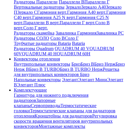
Радиаторы Параллели
Параллели В
Параллели Г
Вертикальные радиаторы
Зеркало
Зеркало А40
Зеркало
П
Зеркало С
Гармония верт.
Гармония А40 верт.
Гармония
С40 верт.
Гармония А25 N верт.
Гармония С25 N
верт.
Параллели В верт.
Параллели Г верт.
Соло В
верт.
Соло Г верт.
Радиаторы скамейка
Завалинка Гармония
Завалинка РС
Радиаторы СОЛО
Соло В
Соло Г
Трубчатые радиаторы Bataria
Bataria
Радиаторы Quadrum
QUADRUM 40 V
QUADRUM
60V
QUADRUM 40 H
QUADRUM 60H
Конвекторы отопления
Внутрипольные конвекторы
Бриз
Бриз В
Бриз Нерж
Бриз
Нерж В
Бриз В TURBO
Бриз В TURBO Нерж
Решетка
для внутрипольных конвекторов Бриз
Напольные конвекторы
Элегант
Элегант Мини
Элегант
В
Элегант Плюс
Комплектующие
Гарнитура для нижнего подключения
радиаторов
Запорные
клапаны
Сервоприводы
Термостатические
головки
Термостатические клапаны для радиаторов
отопления
Кронштейны для радиаторов
Регулировка
скорости вращения вентиляторов внутрипольных
конвекторов
Монтажные комплекты