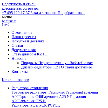
Надежность и стиль,
которые вас согревают
+7 495 120-17-37
Заказать звонок
Подобрать товар
Меню
Корзина
0
0
руб.
О компании
Наши проекты
Покупка и доставка
Статьи
Документация
Стать дилером KZTO
Новости
Продляем Черную пятницу с Заботой о вас
Дизайн-радиаторы KZTO стали доступнее
Контакты
Каталог товаров
Радиаторы отопления
Трубчатые радиаторы Гармония
Гармония
Гармония
А40
Гармония С40
Гармония А25 N
Гармония
А20
Гармония С25 N
Радиаторы РС и РСК
РС
РСК