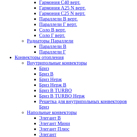
Гармония С40 верт.
Гармония А25 N верт.
Гармония С25 N верт.
Параллели В верт.
Параллели Г верт.
Соло В верт.
Соло Г верт.
Радиаторы Параллели
Параллели В
Параллели Г
Конвекторы отопления
Внутрипольные конвекторы
Бриз
Бриз В
Бриз Нерж
Бриз Нерж В
Бриз В TURBO
Бриз В TURBO Нерж
Решетка для внутрипольных конвекторов
Бриз
Напольные конвекторы
Элегант В
Элегант Мини
Элегант Плюс
Элегант