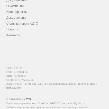
Документация
О компании
Наши проекты
Документация
Стать дилером KZTO
Новости
Контакты
ООО "КЗТО"
ИНН: 9718068636
КПП: 772101001
ОГРН: 1177746556250
Адрес: 109377, г. Москва, ул. 1-я Новокузьминская, дом 23, корпус 1, этаж 1,
пом.1А, ком.7
© 2010-2024 |
KZTO
Все права защищены. тел.:
+7 (495) 120-17-37
, почта:
info@kzto.ru
Любое копирование информации не для нашего промо запрещено без