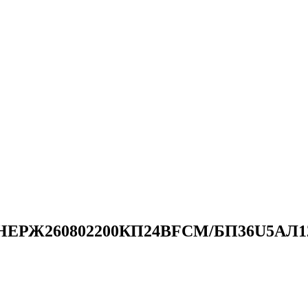
БРВНЕРЖ260802200КП24ВFCM/БП36U5АЛ12