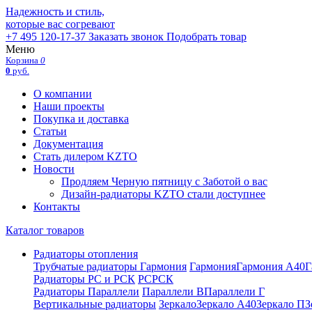
Надежность и стиль,
которые вас согревают
+7 495 120-17-37
Заказать звонок
Подобрать товар
Меню
Корзина
0
0
руб.
О компании
Наши проекты
Покупка и доставка
Статьи
Документация
Стать дилером KZTO
Новости
Продляем Черную пятницу с Заботой о вас
Дизайн-радиаторы KZTO стали доступнее
Контакты
Каталог товаров
Радиаторы отопления
Трубчатые радиаторы Гармония
Гармония
Гармония А40
Г
Радиаторы РС и РСК
РС
РСК
Радиаторы Параллели
Параллели В
Параллели Г
Вертикальные радиаторы
Зеркало
Зеркало А40
Зеркало П
З