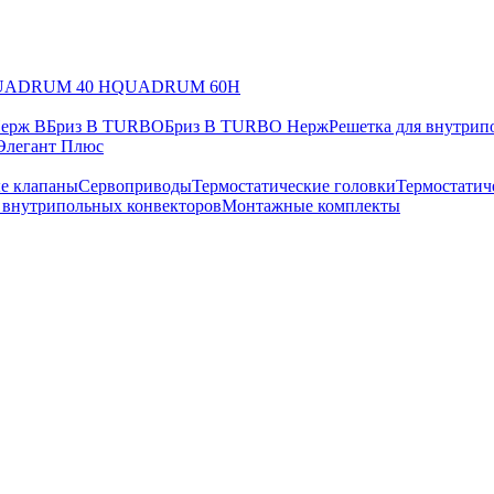
UADRUM 40 H
QUADRUM 60H
Нерж В
Бриз В TURBO
Бриз В TURBO Нерж
Решетка для внутрип
Элегант Плюс
е клапаны
Сервоприводы
Термостатические головки
Термостатич
в внутрипольных конвекторов
Монтажные комплекты