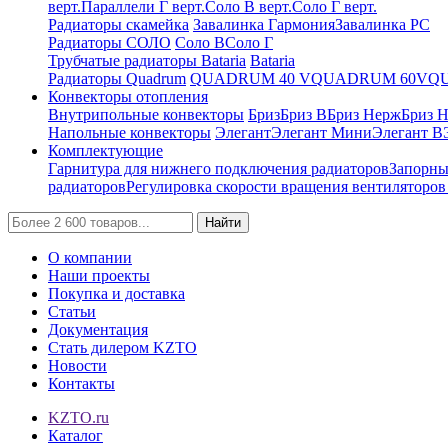
верт.
Параллели Г верт.
Соло В верт.
Соло Г верт.
Радиаторы скамейка
Завалинка Гармония
Завалинка РС
Радиаторы СОЛО
Соло В
Соло Г
Трубчатые радиаторы Bataria
Bataria
Радиаторы Quadrum
QUADRUM 40 V
QUADRUM 60V
Q
Конвекторы отопления
Внутрипольные конвекторы
Бриз
Бриз В
Бриз Нерж
Бриз 
Напольные конвекторы
Элегант
Элегант Мини
Элегант В
Комплектующие
Гарнитура для нижнего подключения радиаторов
Запорны
радиаторов
Регулировка скорости вращения вентиляторо
Найти
О компании
Наши проекты
Покупка и доставка
Статьи
Документация
Стать дилером KZTO
Новости
Контакты
KZTO.ru
Каталог