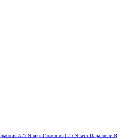
армония А25 N верт.
Гармония С25 N верт.
Параллели В