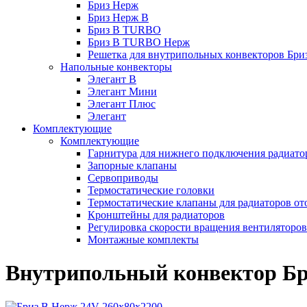
Бриз Нерж
Бриз Нерж В
Бриз В TURBO
Бриз В TURBO Нерж
Решетка для внутрипольных конвекторов Бри
Напольные конвекторы
Элегант В
Элегант Мини
Элегант Плюс
Элегант
Комплектующие
Комплектующие
Гарнитура для нижнего подключения радиато
Запорные клапаны
Сервоприводы
Термостатические головки
Термостатические клапаны для радиаторов от
Кронштейны для радиаторов
Регулировка скорости вращения вентиляторо
Монтажные комплекты
Внутрипольный конвектор Бр