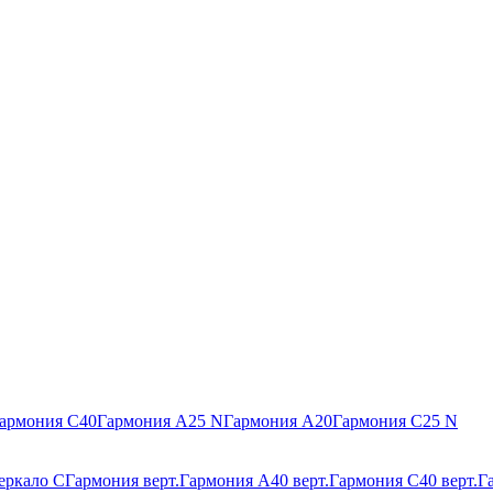
армония С40
Гармония А25 N
Гармония А20
Гармония С25 N
еркало С
Гармония верт.
Гармония А40 верт.
Гармония С40 верт.
Г