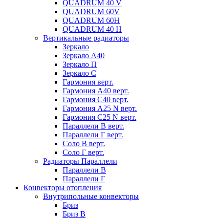
QUADRUM 40 V
QUADRUM 60V
QUADRUM 60H
QUADRUM 40 H
Вертикальные радиаторы
Зеркало
Зеркало А40
Зеркало П
Зеркало С
Гармония верт.
Гармония А40 верт.
Гармония С40 верт.
Гармония А25 N верт.
Гармония С25 N верт.
Параллели В верт.
Параллели Г верт.
Соло В верт.
Соло Г верт.
Радиаторы Параллели
Параллели В
Параллели Г
Конвекторы отопления
Внутрипольные конвекторы
Бриз
Бриз В