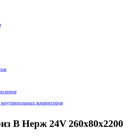
з
ров
опления
в внутрипольных конвекторов
из В Нерж 24V 260x80x2200