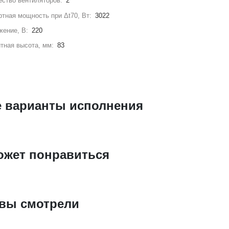
ство вентиляторов:
2
тная мощность при Δt70, Вт:
3022
жение, В:
220
тная высота, мм:
83
е варианты исполнения
ожет понравиться
 вы смотрели