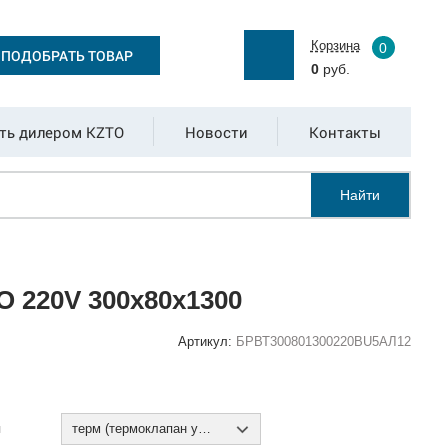
Корзина
0
ПОДОБРАТЬ ТОВАР
0
руб.
ть дилером KZTO
Новости
Контакты
Найти
 220V 300х80х1300
Артикул:
БРВТ300801300220ВU5АЛ12
:
я
терм (термоклапан установлен)