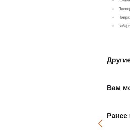
Количе
Паспор
Напря
Габари
Други
Вам м
Ранее