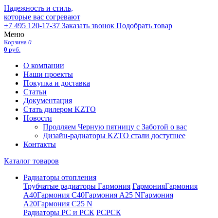
Надежность и стиль,
которые вас согревают
+7 495 120-17-37
Заказать звонок
Подобрать товар
Меню
Корзина
0
0
руб.
О компании
Наши проекты
Покупка и доставка
Статьи
Документация
Стать дилером KZTO
Новости
Продляем Черную пятницу с Заботой о вас
Дизайн-радиаторы KZTO стали доступнее
Контакты
Каталог товаров
Радиаторы отопления
Трубчатые радиаторы Гармония
Гармония
Гармония
А40
Гармония С40
Гармония А25 N
Гармония
А20
Гармония С25 N
Радиаторы РС и РСК
РС
РСК