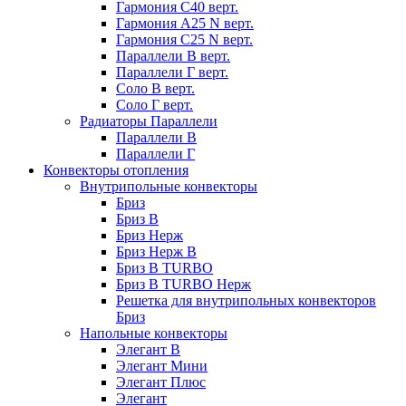
Гармония С40 верт.
Гармония А25 N верт.
Гармония С25 N верт.
Параллели В верт.
Параллели Г верт.
Соло В верт.
Соло Г верт.
Радиаторы Параллели
Параллели В
Параллели Г
Конвекторы отопления
Внутрипольные конвекторы
Бриз
Бриз В
Бриз Нерж
Бриз Нерж В
Бриз В TURBO
Бриз В TURBO Нерж
Решетка для внутрипольных конвекторов
Бриз
Напольные конвекторы
Элегант В
Элегант Мини
Элегант Плюс
Элегант