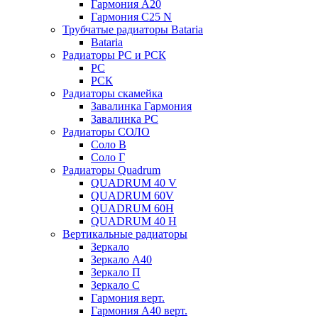
Гармония А20
Гармония С25 N
Трубчатые радиаторы Bataria
Bataria
Радиаторы РС и РСК
РС
РСК
Радиаторы скамейка
Завалинка Гармония
Завалинка РС
Радиаторы СОЛО
Соло В
Соло Г
Радиаторы Quadrum
QUADRUM 40 V
QUADRUM 60V
QUADRUM 60H
QUADRUM 40 H
Вертикальные радиаторы
Зеркало
Зеркало А40
Зеркало П
Зеркало С
Гармония верт.
Гармония А40 верт.