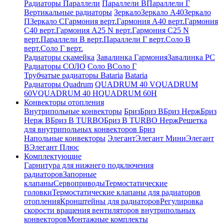
Радиаторы Параллели
Параллели В
Параллели Г
Вертикальные радиаторы
Зеркало
Зеркало А40
Зеркало
П
Зеркало С
Гармония верт.
Гармония А40 верт.
Гармония
С40 верт.
Гармония А25 N верт.
Гармония С25 N
верт.
Параллели В верт.
Параллели Г верт.
Соло В
верт.
Соло Г верт.
Радиаторы скамейка
Завалинка Гармония
Завалинка РС
Радиаторы СОЛО
Соло В
Соло Г
Трубчатые радиаторы Bataria
Bataria
Радиаторы Quadrum
QUADRUM 40 V
QUADRUM
60V
QUADRUM 40 H
QUADRUM 60H
Конвекторы отопления
Внутрипольные конвекторы
Бриз
Бриз В
Бриз Нерж
Бриз
Нерж В
Бриз В TURBO
Бриз В TURBO Нерж
Решетка
для внутрипольных конвекторов Бриз
Напольные конвекторы
Элегант
Элегант Мини
Элегант
В
Элегант Плюс
Комплектующие
Гарнитура для нижнего подключения
радиаторов
Запорные
клапаны
Сервоприводы
Термостатические
головки
Термостатические клапаны для радиаторов
отопления
Кронштейны для радиаторов
Регулировка
скорости вращения вентиляторов внутрипольных
конвекторов
Монтажные комплекты