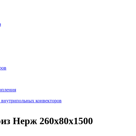
з
ров
опления
в внутрипольных конвекторов
из Нерж 260х80х1500