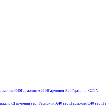
армония С40
Гармония А25 N
Гармония А20
Гармония С25 N
еркало С
Гармония верт.
Гармония А40 верт.
Гармония С40 верт.
Г