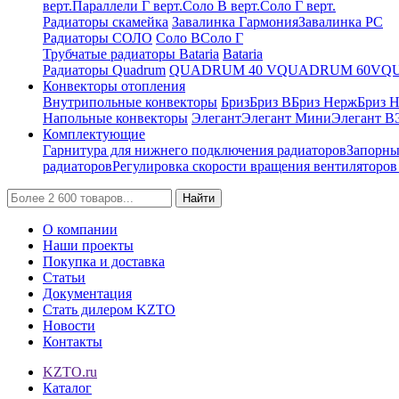
верт.
Параллели Г верт.
Соло В верт.
Соло Г верт.
Радиаторы скамейка
Завалинка Гармония
Завалинка РС
Радиаторы СОЛО
Соло В
Соло Г
Трубчатые радиаторы Bataria
Bataria
Радиаторы Quadrum
QUADRUM 40 V
QUADRUM 60V
Q
Конвекторы отопления
Внутрипольные конвекторы
Бриз
Бриз В
Бриз Нерж
Бриз 
Напольные конвекторы
Элегант
Элегант Мини
Элегант В
Комплектующие
Гарнитура для нижнего подключения радиаторов
Запорны
радиаторов
Регулировка скорости вращения вентиляторо
Найти
О компании
Наши проекты
Покупка и доставка
Статьи
Документация
Стать дилером KZTO
Новости
Контакты
KZTO.ru
Каталог