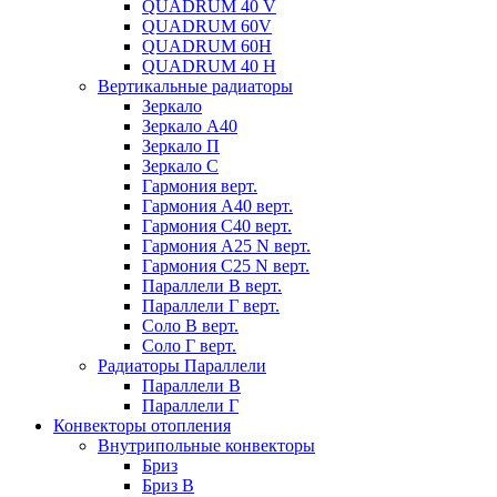
QUADRUM 40 V
QUADRUM 60V
QUADRUM 60H
QUADRUM 40 H
Вертикальные радиаторы
Зеркало
Зеркало А40
Зеркало П
Зеркало С
Гармония верт.
Гармония А40 верт.
Гармония С40 верт.
Гармония А25 N верт.
Гармония С25 N верт.
Параллели В верт.
Параллели Г верт.
Соло В верт.
Соло Г верт.
Радиаторы Параллели
Параллели В
Параллели Г
Конвекторы отопления
Внутрипольные конвекторы
Бриз
Бриз В