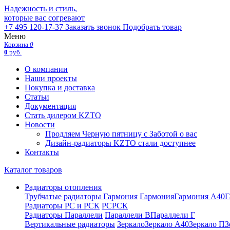
Надежность и стиль,
которые вас согревают
+7 495 120-17-37
Заказать звонок
Подобрать товар
Меню
Корзина
0
0
руб.
О компании
Наши проекты
Покупка и доставка
Статьи
Документация
Стать дилером KZTO
Новости
Продляем Черную пятницу с Заботой о вас
Дизайн-радиаторы KZTO стали доступнее
Контакты
Каталог товаров
Радиаторы отопления
Трубчатые радиаторы Гармония
Гармония
Гармония А40
Г
Радиаторы РС и РСК
РС
РСК
Радиаторы Параллели
Параллели В
Параллели Г
Вертикальные радиаторы
Зеркало
Зеркало А40
Зеркало П
З