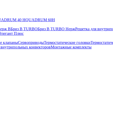
UADRUM 40 H
QUADRUM 60H
Нерж В
Бриз В TURBO
Бриз В TURBO Нерж
Решетка для внутрип
Элегант Плюс
е клапаны
Сервоприводы
Термостатические головки
Термостатич
в внутрипольных конвекторов
Монтажные комплекты