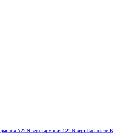
армония А25 N верт.
Гармония С25 N верт.
Параллели В