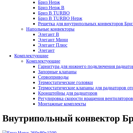
Бриз Нерж
Бриз Нерж В
Бриз В TURBO
Бриз В TURBO Нерж
Решетка для внутрипольных конвекторов Бри
Напольные конвекторы
Элегант В
Элегант Мини
Элегант Плюс
Элегант
Комплектующие
Комплектующие
Гарнитура для нижнего подключения радиато
Запорные клапаны
Сервоприводы
Термостатические головки
Термостатические клапаны для радиаторов от
Кронштейны для радиаторов
Регулировка скорости вращения вентиляторо
Монтажные комплекты
Внутрипольный конвектор Бр