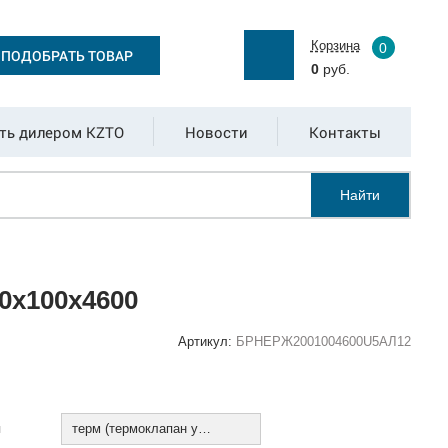
Корзина
0
ПОДОБРАТЬ ТОВАР
0
руб.
ть дилером KZTO
Новости
Контакты
Найти
0х100х4600
Артикул:
БРНЕРЖ2001004600U5АЛ12
:
я
терм (термоклапан установлен)