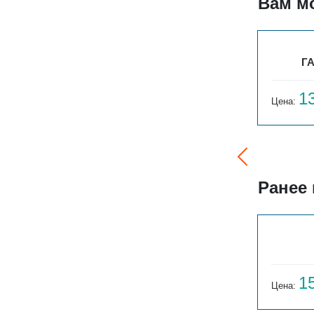
Вам м
0
БРИЗ В 220V 380X140X1800
ГА
103 380
1
Цена:
руб.
Цена:
Ранее
ГАРМОНИЯ 1-155-3
14 059
1
Цена:
руб.
Цена: