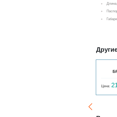
Длина
Паспор
Габари
Други
БРИЗ НЕРЖ 200Х80Х800
Б
19 590
2
Цена:
руб.
Цена: