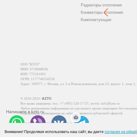
Радиаторы отопления
Конвекторы отопления
Комплектующие
ООО "КЗТО"
ИНН: 9718068636
КПП: 772101001
ОГРН: 1177746556250
Адрес: 109377, г. Москва, ул. 1-я Новокузьминская, дом 23, корпус 1, этаж 1,
© 2010-2024 |
KZTO
Все права защищены. тел.:
+7 (495) 120-17-37
, почта:
info@kzto.ru
Любое копирование информации не для нашего промо запрещено без письмен
Напишите в kzto.ru
Информация, размещенная на сайте, не является публичной офертой.
Политика обработки персональных данных
Политика конфиденциальности персональных данных
Внимание! Продолжая использовать наш сайт, вы даете
согласие на обраб
WhatsApp
Viber
VK
Telegram