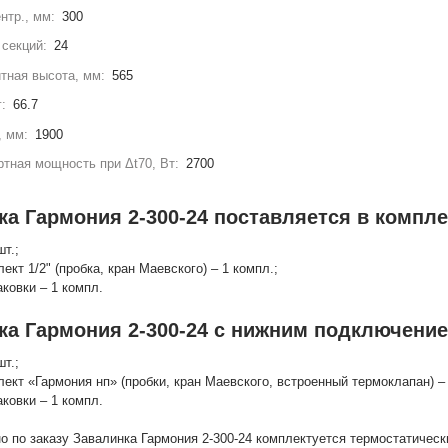
нтр., мм:
300
секций:
24
тная высота, мм:
565
г:
66.7
, мм:
1900
тная мощность при Δt70, Вт:
2700
а Гармония 2-300-24 поставляется в компле
шт.;
лект 1/2" (пробка, кран Маевского) – 1 компл.;
аковки – 1 компл.
ка Гармония 2-300-24 с нижним подключение
шт.;
лект «Гармония нп» (пробки, кран Маевского, встроенный термоклапан) – 
аковки – 1 компл.
о по заказу Завалинка Гармония 2-300-24 комплектуется термостатичес