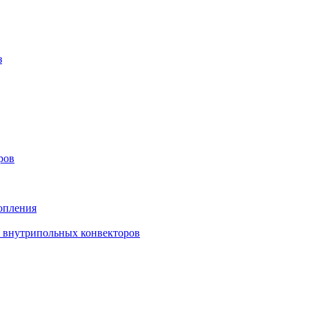
з
ров
опления
в внутрипольных конвекторов