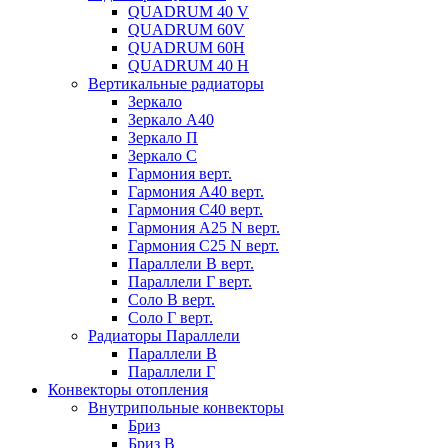
QUADRUM 40 V
QUADRUM 60V
QUADRUM 60H
QUADRUM 40 H
Вертикальные радиаторы
Зеркало
Зеркало А40
Зеркало П
Зеркало С
Гармония верт.
Гармония А40 верт.
Гармония С40 верт.
Гармония А25 N верт.
Гармония С25 N верт.
Параллели В верт.
Параллели Г верт.
Соло В верт.
Соло Г верт.
Радиаторы Параллели
Параллели В
Параллели Г
Конвекторы отопления
Внутрипольные конвекторы
Бриз
Бриз В