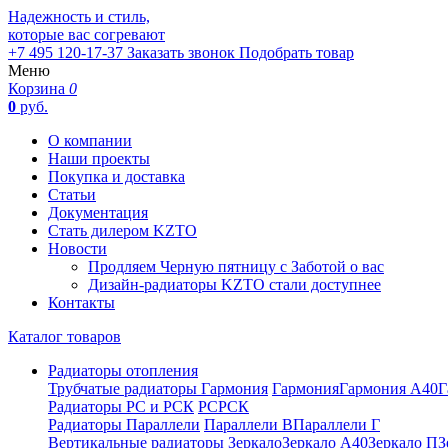
Надежность и стиль,
которые вас согревают
+7 495 120-17-37
Заказать звонок
Подобрать товар
Меню
Корзина
0
0
руб.
О компании
Наши проекты
Покупка и доставка
Статьи
Документация
Стать дилером KZTO
Новости
Продляем Черную пятницу с Заботой о вас
Дизайн-радиаторы KZTO стали доступнее
Контакты
Каталог товаров
Радиаторы отопления
Трубчатые радиаторы Гармония
Гармония
Гармония А40
Г
Радиаторы РС и РСК
РС
РСК
Радиаторы Параллели
Параллели В
Параллели Г
Вертикальные радиаторы
Зеркало
Зеркало А40
Зеркало П
З