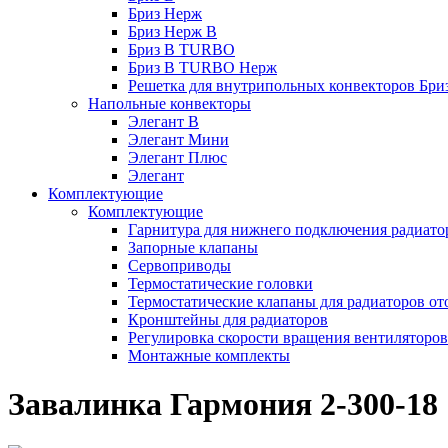
Бриз Нерж
Бриз Нерж В
Бриз В TURBO
Бриз В TURBO Нерж
Решетка для внутрипольных конвекторов Бри
Напольные конвекторы
Элегант В
Элегант Мини
Элегант Плюс
Элегант
Комплектующие
Комплектующие
Гарнитура для нижнего подключения радиато
Запорные клапаны
Сервоприводы
Термостатические головки
Термостатические клапаны для радиаторов от
Кронштейны для радиаторов
Регулировка скорости вращения вентиляторо
Монтажные комплекты
Завалинка Гармония 2-300-18