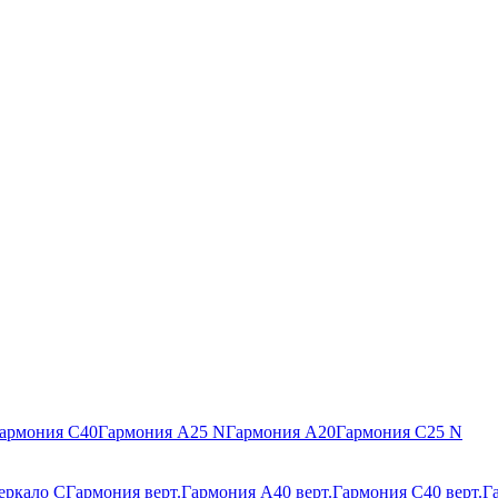
армония С40
Гармония А25 N
Гармония А20
Гармония С25 N
еркало С
Гармония верт.
Гармония А40 верт.
Гармония С40 верт.
Г