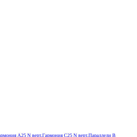
армония А25 N верт.
Гармония С25 N верт.
Параллели В