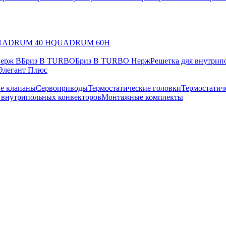
UADRUM 40 H
QUADRUM 60H
Нерж В
Бриз В TURBO
Бриз В TURBO Нерж
Решетка для внутрип
Элегант Плюс
е клапаны
Сервоприводы
Термостатические головки
Термостатич
в внутрипольных конвекторов
Монтажные комплекты