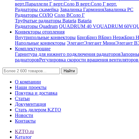
верт.
Параллели Г верт.
Соло В верт.
Соло Г верт.
Радиаторы скамейка
Завалинка Гармония
Завалинка РС
Радиаторы СОЛО
Соло В
Соло Г
Трубчатые радиаторы Bataria
Bataria
Радиаторы Quadrum
QUADRUM 40 V
QUADRUM 60V
Q
Конвекторы отопления
Внутрипольные конвекторы
Бриз
Бриз В
Бриз Нерж
Бриз 
Напольные конвекторы
Элегант
Элегант Мини
Элегант В
Комплектующие
Гарнитура для нижнего подключения радиаторов
Запорны
радиаторов
Регулировка скорости вращения вентиляторо
Найти
О компании
Наши проекты
Покупка и доставка
Статьи
Документация
Стать дилером KZTO
Новости
Контакты
KZTO.ru
Каталог