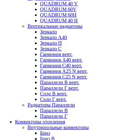
QUADRUM 40 V
QUADRUM 60V
QUADRUM 60H
QUADRUM 40 H
Вертикальные радиаторы
Зеркало
Зеркало А40
Зеркало П
Зеркало С
Гармония верт.
Гармония А40 верт.
Гармония С40 верт.
Гармония А25 N верт.
Гармония С25 N верт.
Параллели В верт.
Параллели Г верт.
Соло В верт.
Соло Г верт.
Радиаторы Параллели
Параллели В
Параллели Г
Конвекторы отопления
Внутрипольные конвекторы
Бриз
Бриз В