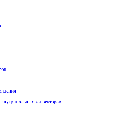
з
ров
опления
в внутрипольных конвекторов