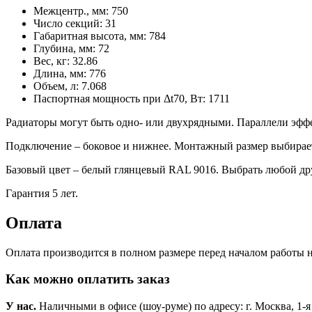
Межцентр., мм:
750
Число секций:
31
Габаритная высота, мм:
784
Глубина, мм:
72
Вес, кг:
32.86
Длина, мм:
776
Объем, л:
7.068
Паспортная мощность при Δt70, Вт:
1711
Радиаторы могут быть одно- или двухрядными. Параллели эффек
Подключение – боковое и нижнее. Монтажный размер выбирается
Базовый цвет – белый глянцевый RAL 9016. Выбрать любой др
Гарантия 5 лет.
Оплата
Оплата производится в полном размере перед началом работы н
Как можно оплатить заказ
У нас.
Наличными в офисе (шоу-руме) по адресу: г. Москва, 1-я Но