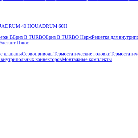
UADRUM 40 H
QUADRUM 60H
Нерж В
Бриз В TURBO
Бриз В TURBO Нерж
Решетка для внутрип
Элегант Плюс
е клапаны
Сервоприводы
Термостатические головки
Термостатич
в внутрипольных конвекторов
Монтажные комплекты