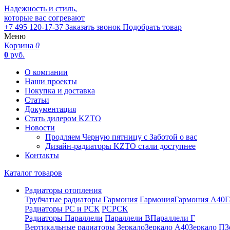
Надежность и стиль,
которые вас согревают
+7 495 120-17-37
Заказать звонок
Подобрать товар
Меню
Корзина
0
0
руб.
О компании
Наши проекты
Покупка и доставка
Статьи
Документация
Стать дилером KZTO
Новости
Продляем Черную пятницу с Заботой о вас
Дизайн-радиаторы KZTO стали доступнее
Контакты
Каталог товаров
Радиаторы отопления
Трубчатые радиаторы Гармония
Гармония
Гармония А40
Г
Радиаторы РС и РСК
РС
РСК
Радиаторы Параллели
Параллели В
Параллели Г
Вертикальные радиаторы
Зеркало
Зеркало А40
Зеркало П
З