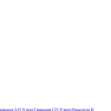
армония А25 N верт.
Гармония С25 N верт.
Параллели В