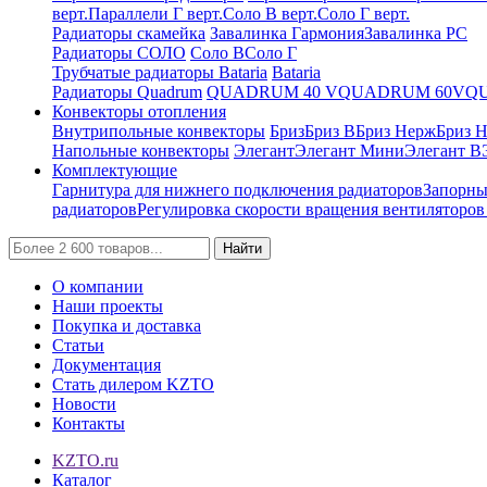
верт.
Параллели Г верт.
Соло В верт.
Соло Г верт.
Радиаторы скамейка
Завалинка Гармония
Завалинка РС
Радиаторы СОЛО
Соло В
Соло Г
Трубчатые радиаторы Bataria
Bataria
Радиаторы Quadrum
QUADRUM 40 V
QUADRUM 60V
Q
Конвекторы отопления
Внутрипольные конвекторы
Бриз
Бриз В
Бриз Нерж
Бриз 
Напольные конвекторы
Элегант
Элегант Мини
Элегант В
Комплектующие
Гарнитура для нижнего подключения радиаторов
Запорны
радиаторов
Регулировка скорости вращения вентиляторо
Найти
О компании
Наши проекты
Покупка и доставка
Статьи
Документация
Стать дилером KZTO
Новости
Контакты
KZTO.ru
Каталог