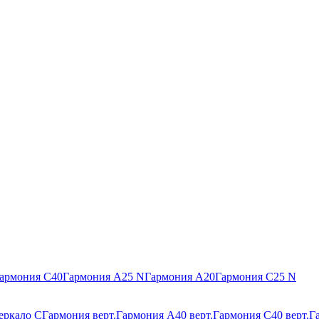
армония С40
Гармония А25 N
Гармония А20
Гармония С25 N
еркало С
Гармония верт.
Гармония А40 верт.
Гармония С40 верт.
Г