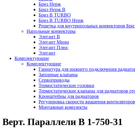
Бриз Нерж
Бриз Нерж В
Бриз В TURBO
Бриз В TURBO Нерж
Решетка для внутрипольных конвекторов Бри
Напольные конвекторы
Элегант В
Элегант Мини
Элегант Плюс
Элегант
Комплектующие
Комплектующие
Гарнитура для нижнего подключения радиато
Запорные клапаны
Сервоприводы
Термостатические головки
Термостатические клапаны для радиаторов от
Кронштейны для радиаторов
Регулировка скорости вращения вентиляторо
Монтажные комплекты
Верт. Параллели В 1-750-31