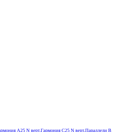
армония А25 N верт.
Гармония С25 N верт.
Параллели В