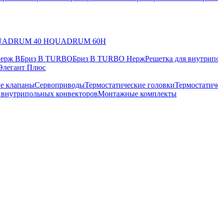
UADRUM 40 H
QUADRUM 60H
Нерж В
Бриз В TURBO
Бриз В TURBO Нерж
Решетка для внутрип
Элегант Плюс
е клапаны
Сервоприводы
Термостатические головки
Термостатич
в внутрипольных конвекторов
Монтажные комплекты