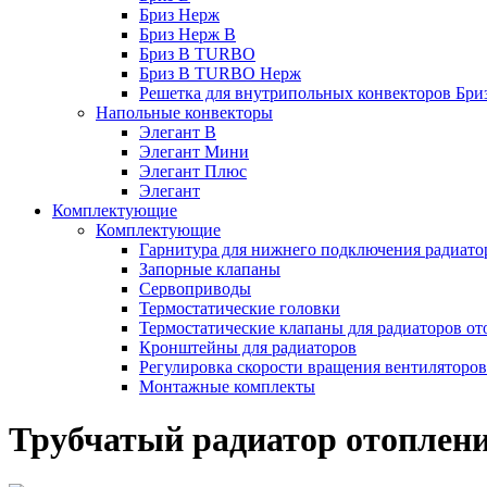
Бриз Нерж
Бриз Нерж В
Бриз В TURBO
Бриз В TURBO Нерж
Решетка для внутрипольных конвекторов Бри
Напольные конвекторы
Элегант В
Элегант Мини
Элегант Плюс
Элегант
Комплектующие
Комплектующие
Гарнитура для нижнего подключения радиато
Запорные клапаны
Сервоприводы
Термостатические головки
Термостатические клапаны для радиаторов от
Кронштейны для радиаторов
Регулировка скорости вращения вентиляторо
Монтажные комплекты
Трубчатый радиатор отоплени