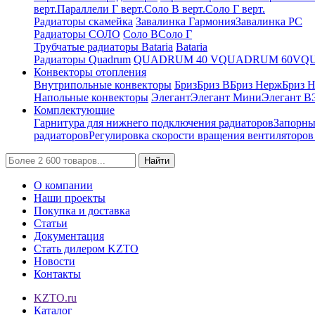
верт.
Параллели Г верт.
Соло В верт.
Соло Г верт.
Радиаторы скамейка
Завалинка Гармония
Завалинка РС
Радиаторы СОЛО
Соло В
Соло Г
Трубчатые радиаторы Bataria
Bataria
Радиаторы Quadrum
QUADRUM 40 V
QUADRUM 60V
Q
Конвекторы отопления
Внутрипольные конвекторы
Бриз
Бриз В
Бриз Нерж
Бриз 
Напольные конвекторы
Элегант
Элегант Мини
Элегант В
Комплектующие
Гарнитура для нижнего подключения радиаторов
Запорны
радиаторов
Регулировка скорости вращения вентиляторо
Найти
О компании
Наши проекты
Покупка и доставка
Статьи
Документация
Стать дилером KZTO
Новости
Контакты
KZTO.ru
Каталог