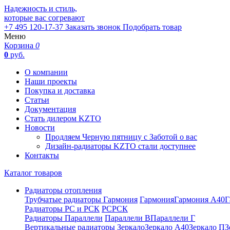
Надежность и стиль,
которые вас согревают
+7 495 120-17-37
Заказать звонок
Подобрать товар
Меню
Корзина
0
0
руб.
О компании
Наши проекты
Покупка и доставка
Статьи
Документация
Стать дилером KZTO
Новости
Продляем Черную пятницу с Заботой о вас
Дизайн-радиаторы KZTO стали доступнее
Контакты
Каталог товаров
Радиаторы отопления
Трубчатые радиаторы Гармония
Гармония
Гармония А40
Г
Радиаторы РС и РСК
РС
РСК
Радиаторы Параллели
Параллели В
Параллели Г
Вертикальные радиаторы
Зеркало
Зеркало А40
Зеркало П
З