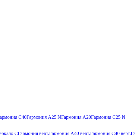
армония С40
Гармония А25 N
Гармония А20
Гармония С25 N
еркало С
Гармония верт.
Гармония А40 верт.
Гармония С40 верт.
Г