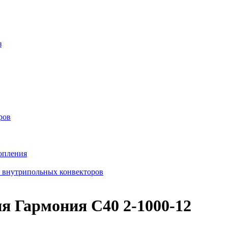
з
ров
опления
в внутрипольных конвекторов
я Гармония С40 2-1000-12