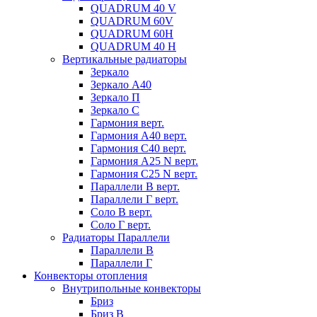
QUADRUM 40 V
QUADRUM 60V
QUADRUM 60H
QUADRUM 40 H
Вертикальные радиаторы
Зеркало
Зеркало А40
Зеркало П
Зеркало С
Гармония верт.
Гармония А40 верт.
Гармония С40 верт.
Гармония А25 N верт.
Гармония С25 N верт.
Параллели В верт.
Параллели Г верт.
Соло В верт.
Соло Г верт.
Радиаторы Параллели
Параллели В
Параллели Г
Конвекторы отопления
Внутрипольные конвекторы
Бриз
Бриз В