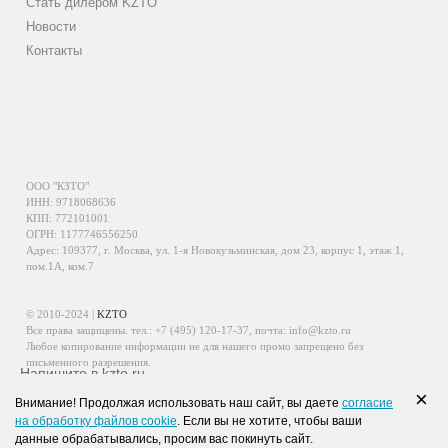
Стать дилером KZTO
Новости
Контакты
ООО "КЗТО"
ИНН: 9718068636
КПП: 772101001
ОГРН: 1177746556250
Адрес: 109377, г. Москва, ул. 1-я Новокузьминская, дом 23, корпус 1, этаж 1,
пом.1А, ком.7
© 2010-2024 |
KZTO
Все права защищены. тел.:
+7 (495) 120-17-37
, почта:
info@kzto.ru
Любое копирование информации не для нашего промо запрещено без
письменного разрешения.
Напишите в kzto.ru
Информация, размещенная на сайте, не является публичной офертой.
×
Внимание! Продолжая использовать наш сайт, вы даете
согласие
Политика обработки персональных данных
на обработку файлов cookie
. Если вы не хотите, чтобы ваши
Политика конфиденциальности персональных данных
данные обрабатывались, просим вас покинуть сайт.