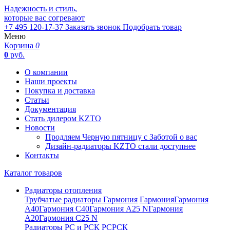
Надежность и стиль,
которые вас согревают
+7 495 120-17-37
Заказать звонок
Подобрать товар
Меню
Корзина
0
0
руб.
О компании
Наши проекты
Покупка и доставка
Статьи
Документация
Стать дилером KZTO
Новости
Продляем Черную пятницу с Заботой о вас
Дизайн-радиаторы KZTO стали доступнее
Контакты
Каталог товаров
Радиаторы отопления
Трубчатые радиаторы Гармония
Гармония
Гармония
А40
Гармония С40
Гармония А25 N
Гармония
А20
Гармония С25 N
Радиаторы РС и РСК
РС
РСК