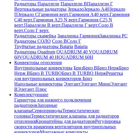
Радиаторы Параллели
Параллели В
Параллели Г
Вертикальные радиаторы
Зеркало
Зеркало А40
Зеркало
П
Зеркало С
Гармония верт.
Гармония А40 верт.
Гармония
С40 верт.
Гармония А25 N верт.
Гармония С25 N
верт.
Параллели В верт.
Параллели Г верт.
Соло В
верт.
Соло Г верт.
Радиаторы скамейка
Завалинка Гармония
Завалинка РС
Радиаторы СОЛО
Соло В
Соло Г
Трубчатые радиаторы Bataria
Bataria
Радиаторы Quadrum
QUADRUM 40 V
QUADRUM
60V
QUADRUM 40 H
QUADRUM 60H
Конвекторы отопления
Внутрипольные конвекторы
Бриз
Бриз В
Бриз Нерж
Бриз
Нерж В
Бриз В TURBO
Бриз В TURBO Нерж
Решетка
для внутрипольных конвекторов Бриз
Напольные конвекторы
Элегант
Элегант Мини
Элегант
В
Элегант Плюс
Комплектующие
Гарнитура для нижнего подключения
радиаторов
Запорные
клапаны
Сервоприводы
Термостатические
головки
Термостатические клапаны для радиаторов
отопления
Кронштейны для радиаторов
Регулировка
скорости вращения вентиляторов внутрипольных
конвекторов
Монтажные комплекты