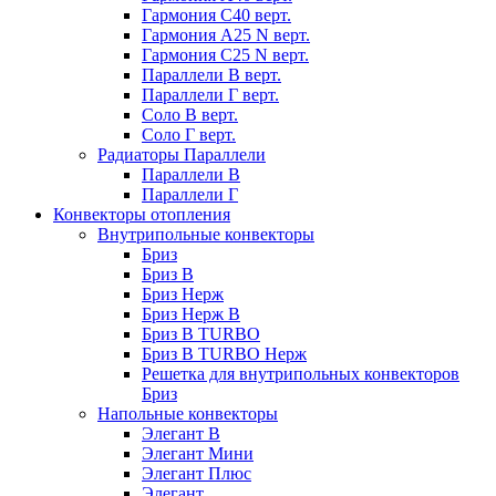
Гармония С40 верт.
Гармония А25 N верт.
Гармония С25 N верт.
Параллели В верт.
Параллели Г верт.
Соло В верт.
Соло Г верт.
Радиаторы Параллели
Параллели В
Параллели Г
Конвекторы отопления
Внутрипольные конвекторы
Бриз
Бриз В
Бриз Нерж
Бриз Нерж В
Бриз В TURBO
Бриз В TURBO Нерж
Решетка для внутрипольных конвекторов
Бриз
Напольные конвекторы
Элегант В
Элегант Мини
Элегант Плюс
Элегант