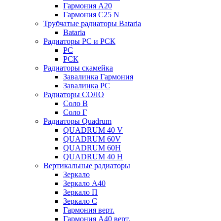
Гармония А20
Гармония С25 N
Трубчатые радиаторы Bataria
Bataria
Радиаторы РС и РСК
РС
РСК
Радиаторы скамейка
Завалинка Гармония
Завалинка РС
Радиаторы СОЛО
Соло В
Соло Г
Радиаторы Quadrum
QUADRUM 40 V
QUADRUM 60V
QUADRUM 60H
QUADRUM 40 H
Вертикальные радиаторы
Зеркало
Зеркало А40
Зеркало П
Зеркало С
Гармония верт.
Гармония А40 верт.