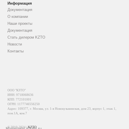
Информация
Документация
О компании
Наши проекты
Документация
Стать дилером KZTO
Новости
Контакты
ООО "КЗТО"
ИНН: 9718068636
КПП: 772101001
ОГРН: 1177746556250
Адрес: 109377, г. Москва, ул. 1-я Новокузьминская, дом 23, корпус 1, этаж 1,
пом.1А, ком.7
© 2010-2024 |
KZTO
Напишите в kzto.ru