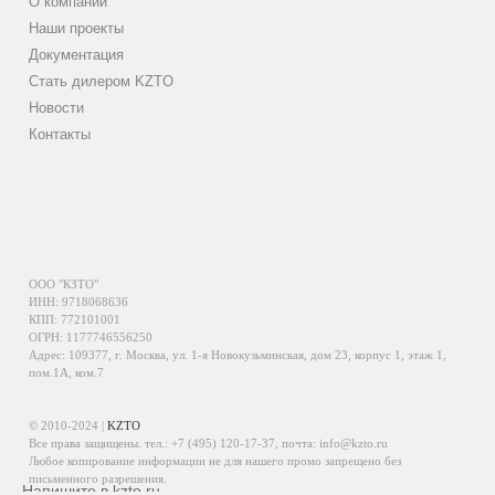
О компании
Наши проекты
Документация
Стать дилером KZTO
Новости
Контакты
ООО "КЗТО"
ИНН: 9718068636
КПП: 772101001
ОГРН: 1177746556250
Адрес: 109377, г. Москва, ул. 1-я Новокузьминская, дом 23, корпус 1, этаж 1,
пом.1А, ком.7
© 2010-2024 |
KZTO
Все права защищены. тел.:
+7 (495) 120-17-37
, почта:
info@kzto.ru
Любое копирование информации не для нашего промо запрещено без
письменного разрешения.
Напишите в kzto.ru