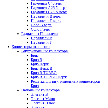
Гармония С40 верт.
Гармония А25 N верт.
Гармония С25 N верт.
Параллели В верт.
Параллели Г верт.
Соло В верт.
Соло Г верт.
Радиаторы Параллели
Параллели В
Параллели Г
Конвекторы отопления
Внутрипольные конвекторы
Бриз
Бриз В
Бриз Нерж
Бриз Нерж В
Бриз В TURBO
Бриз В TURBO Нерж
Решетка для внутрипольных конвекторов
Бриз
Напольные конвекторы
Элегант В
Элегант Мини
Элегант Плюс
Элегант