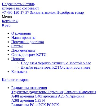
Надежность и стиль,
которые вас согревают
+7 495 120-17-37
Заказать звонок
Подобрать товар
Меню
Корзина
0
0
руб.
О компании
Наши проекты
Покупка и доставка
Статьи
Документация
Стать дилером KZTO
Новости
Продляем Черную пятницу с Заботой о вас
Дизайн-радиаторы KZTO стали доступнее
Контакты
Каталог товаров
Радиаторы отопления
Трубчатые радиаторы Гармония
Гармония
Гармония
А40
Гармония С40
Гармония А25 N
Гармония
А20
Гармония С25 N
Радиаторы РС и РСК
РС
РСК