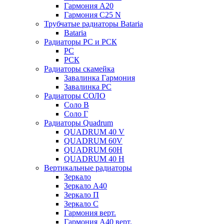
Гармония А20
Гармония С25 N
Трубчатые радиаторы Bataria
Bataria
Радиаторы РС и РСК
РС
РСК
Радиаторы скамейка
Завалинка Гармония
Завалинка РС
Радиаторы СОЛО
Соло В
Соло Г
Радиаторы Quadrum
QUADRUM 40 V
QUADRUM 60V
QUADRUM 60H
QUADRUM 40 H
Вертикальные радиаторы
Зеркало
Зеркало А40
Зеркало П
Зеркало С
Гармония верт.
Гармония А40 верт.