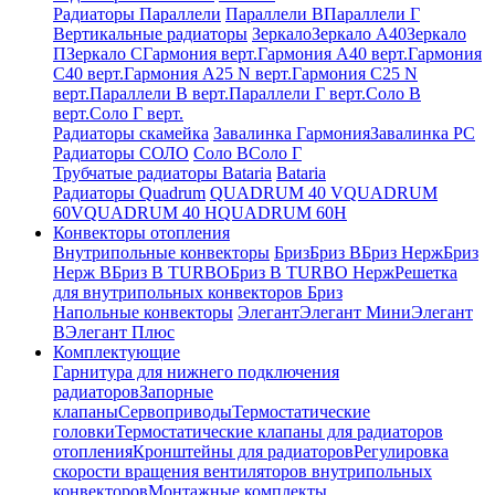
Радиаторы Параллели
Параллели В
Параллели Г
Вертикальные радиаторы
Зеркало
Зеркало А40
Зеркало
П
Зеркало С
Гармония верт.
Гармония А40 верт.
Гармония
С40 верт.
Гармония А25 N верт.
Гармония С25 N
верт.
Параллели В верт.
Параллели Г верт.
Соло В
верт.
Соло Г верт.
Радиаторы скамейка
Завалинка Гармония
Завалинка РС
Радиаторы СОЛО
Соло В
Соло Г
Трубчатые радиаторы Bataria
Bataria
Радиаторы Quadrum
QUADRUM 40 V
QUADRUM
60V
QUADRUM 40 H
QUADRUM 60H
Конвекторы отопления
Внутрипольные конвекторы
Бриз
Бриз В
Бриз Нерж
Бриз
Нерж В
Бриз В TURBO
Бриз В TURBO Нерж
Решетка
для внутрипольных конвекторов Бриз
Напольные конвекторы
Элегант
Элегант Мини
Элегант
В
Элегант Плюс
Комплектующие
Гарнитура для нижнего подключения
радиаторов
Запорные
клапаны
Сервоприводы
Термостатические
головки
Термостатические клапаны для радиаторов
отопления
Кронштейны для радиаторов
Регулировка
скорости вращения вентиляторов внутрипольных
конвекторов
Монтажные комплекты