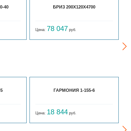
0-40
БРИЗ 200Х120Х4700
78 047
Цена:
руб.
Ц
-5
ГАРМОНИЯ 1-155-6
18 844
Цена:
руб.
Ц