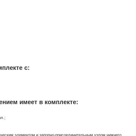
мплекте с:
ением имеет в комплекте:
л.;
тическим элементом и запорно-присоединительным узлом нижнего