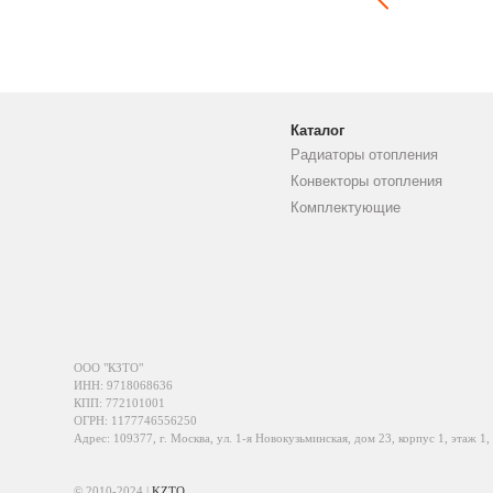
Каталог
Радиаторы отопления
Конвекторы отопления
Комплектующие
ООО "КЗТО"
ИНН: 9718068636
КПП: 772101001
ОГРН: 1177746556250
Адрес: 109377, г. Москва, ул. 1-я Новокузьминская, дом 23, корпус 1, этаж 1,
© 2010-2024 |
KZTO