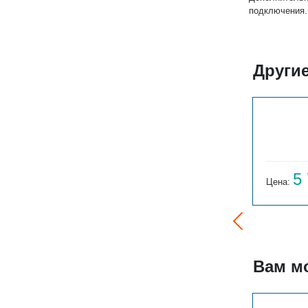
подключения.
Други
РСК 1-300-8
5 270
5
Цена:
руб.
Цена:
Вам м