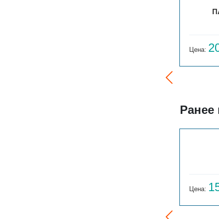
BATARÌA 2-750-35
П
66 150
2
Цена:
руб.
Цена:
Ранее
ГАРМОНИЯ 1-155-3
14 059
1
Цена:
руб.
Цена: