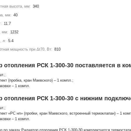
тная высота, мм:
340
а, мм:
40
г:
11.7
, мм:
1232
, л:
5.4
тная мощность при Δt70, Вт:
810
 отопления РСК 1-300-30 поставляется в ко
шт.;
лект (пробка, кран Маевского) – 1 компл.;
аковки – 1 компл.
р отопления РСК 1-300-30 с нижним подключ
шт.;
лект «РС нп» (пробки, кран Маевского, встроенный термоклапан) – 1 комп
аковки – 1 компл.
о по заказу Радиатор отопления РСК 1-300-30 комплектуется термоста