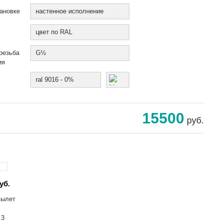
ановке
настенное исполнение
цвет по RAL
резьба
G½
ия
ral 9016 - 0%
15500
руб.
уб.
вылет
 3