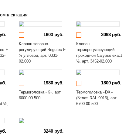
омплектация:
уб.
1603 руб.
3093 руб.
Клапан запорно-
Клапан
ec F
регулирующий Regutec F
терморегулирующий
32-
½ угловой, арт. 0331-
проходной Calypso exact
02.000
½, арт. 3452-02.000
уб.
1980 руб.
1800 руб.
Термоголовка «К», арт.
Термоголовка «DX»
6000-00.500
(белая RAL 9016), арт.
ct ½,
6700-00.500
уб.
3240 руб.