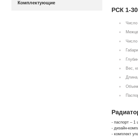
Комплектующие
РСК 1-30
Число 
Межце
Число 
Габари
Глубин
Вес, к
Длина
Объем
Паспор
Радиатор
- паспорт – 1 
- дизайн-комп
- комплект уп