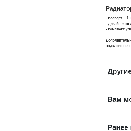
Радиато
- паспорт – 1 
- дизайн-комп
- комплект уп
Дополнительн
подключения.
Други
Вам м
Ранее