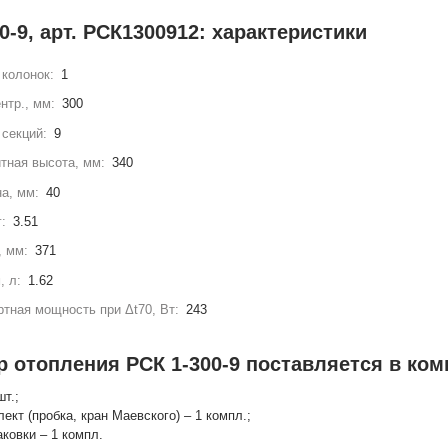
0-9, арт. РСК1300912: характеристики
колонок:
1
нтр., мм:
300
секций:
9
тная высота, мм:
340
а, мм:
40
г:
3.51
, мм:
371
, л:
1.62
тная мощность при Δt70, Вт:
243
 отопления РСК 1-300-9 поставляется в ком
шт.;
лект (пробка, кран Маевского) – 1 компл.;
аковки – 1 компл.