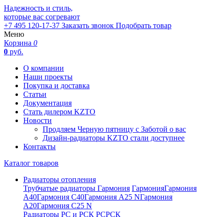
Надежность и стиль,
которые вас согревают
+7 495 120-17-37
Заказать звонок
Подобрать товар
Меню
Корзина
0
0
руб.
О компании
Наши проекты
Покупка и доставка
Статьи
Документация
Стать дилером KZTO
Новости
Продляем Черную пятницу с Заботой о вас
Дизайн-радиаторы KZTO стали доступнее
Контакты
Каталог товаров
Радиаторы отопления
Трубчатые радиаторы Гармония
Гармония
Гармония
А40
Гармония С40
Гармония А25 N
Гармония
А20
Гармония С25 N
Радиаторы РС и РСК
РС
РСК