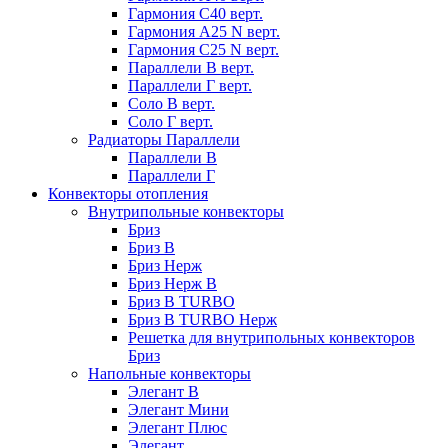
Гармония С40 верт.
Гармония А25 N верт.
Гармония С25 N верт.
Параллели В верт.
Параллели Г верт.
Соло В верт.
Соло Г верт.
Радиаторы Параллели
Параллели В
Параллели Г
Конвекторы отопления
Внутрипольные конвекторы
Бриз
Бриз В
Бриз Нерж
Бриз Нерж В
Бриз В TURBO
Бриз В TURBO Нерж
Решетка для внутрипольных конвекторов
Бриз
Напольные конвекторы
Элегант В
Элегант Мини
Элегант Плюс
Элегант