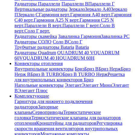
Радиаторы Параллели
Параллели В
Параллели Г
Вертикальные радиаторы
Зеркало
Зеркало А40
Зеркало
П
Зеркало С
Гармония верт.
Гармония А40 верт.
Гармония
С40 верт.
Гармония А25 N верт.
Гармония С25 N
верт.
Параллели В верт.
Параллели Г верт.
Соло В
верт.
Соло Г верт.
Радиаторы скамейка
Завалинка Гармония
Завалинка РС
Радиаторы СОЛО
Соло В
Соло Г
Трубчатые радиаторы Bataria
Bataria
Радиаторы Quadrum
QUADRUM 40 V
QUADRUM
60V
QUADRUM 40 H
QUADRUM 60H
Конвекторы отопления
Внутрипольные конвекторы
Бриз
Бриз В
Бриз Нерж
Бриз
Нерж В
Бриз В TURBO
Бриз В TURBO Нерж
Решетка
для внутрипольных конвекторов Бриз
Напольные конвекторы
Элегант
Элегант Мини
Элегант
В
Элегант Плюс
Комплектующие
Гарнитура для нижнего подключения
радиаторов
Запорные
клапаны
Сервоприводы
Термостатические
головки
Термостатические клапаны для радиаторов
отопления
Кронштейны для радиаторов
Регулировка
скорости вращения вентиляторов внутрипольных
конвекторов
Монтажные комплекты