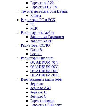
Гармония А20
Гармония С25 N
Трубчатые радиаторы Bataria
Bataria
Радиаторы РС и РСК
РС
РСК
Радиаторы скамейка
Завалинка Гармония
Завалинка РС
Радиаторы СОЛО
Соло В
Соло Г
Радиаторы Quadrum
QUADRUM 40 V
QUADRUM 60V
QUADRUM 60H
QUADRUM 40 H
Вертикальные радиаторы
Зеркало
Зеркало А40
Зеркало П
Зеркало С
Гармония верт.
Гармония А40 верт.