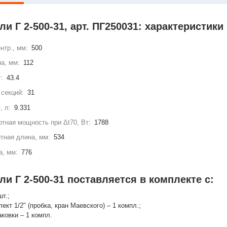
и Г 2-500-31, арт. ПГ250031: характеристики
нтр., мм:
500
а, мм:
112
г:
43.4
секций:
31
, л:
9.331
тная мощность при Δt70, Вт:
1788
тная длина, мм:
534
а, мм:
776
и Г 2-500-31 поставляется в комплекте с:
шт.;
лект 1/2" (пробка, кран Маевского) – 1 компл.;
аковки – 1 компл.