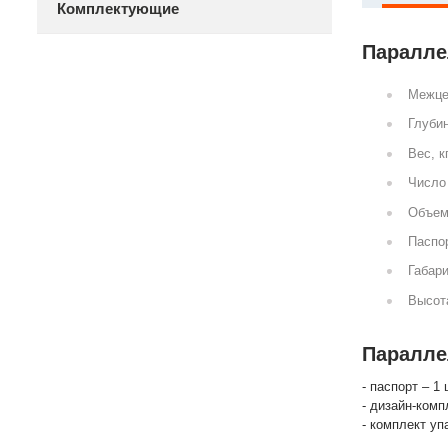
Комплектующие
Параллел
Межце
Глубин
Вес, к
Число 
Объем
Паспор
Габари
Высот
Параллел
- паспорт – 1 
- дизайн-комп
- комплект уп