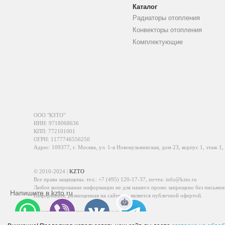
Каталог
Радиаторы отопления
Конвекторы отопления
Комплектующие
ООО "КЗТО"
ИНН: 9718068636
КПП: 772101001
ОГРН: 1177746556250
Адрес: 109377, г. Москва, ул. 1-я Новокузьминская, дом 23, корпус 1, этаж 1,
© 2010-2024 |
KZTO
Все права защищены. тел.:
+7 (495) 120-17-37
, почта:
info@kzto.ru
Любое копирование информации не для нашего промо запрещено без письмен
Напишите в kzto.ru
Информация, размещенная на сайте, не является публичной офертой.
Политика обработки персональных данных
Политика конфиденциальности персональных данных