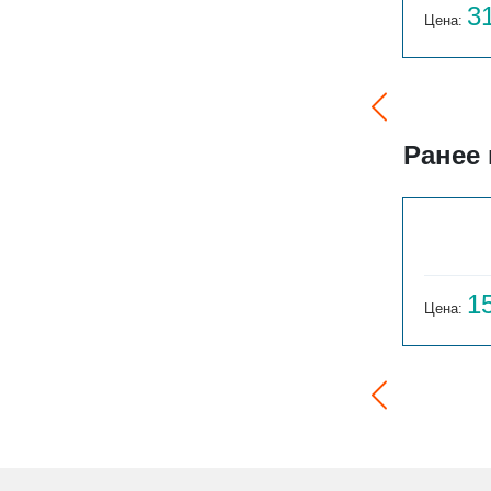
60 356
3
Цена:
руб.
Цена:
Ранее
ГАРМОНИЯ 1-155-3
14 059
1
Цена:
руб.
Цена: