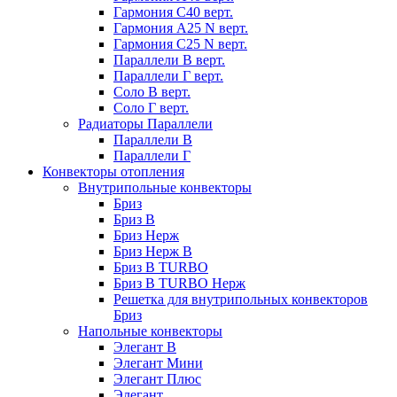
Гармония С40 верт.
Гармония А25 N верт.
Гармония С25 N верт.
Параллели В верт.
Параллели Г верт.
Соло В верт.
Соло Г верт.
Радиаторы Параллели
Параллели В
Параллели Г
Конвекторы отопления
Внутрипольные конвекторы
Бриз
Бриз В
Бриз Нерж
Бриз Нерж В
Бриз В TURBO
Бриз В TURBO Нерж
Решетка для внутрипольных конвекторов
Бриз
Напольные конвекторы
Элегант В
Элегант Мини
Элегант Плюс
Элегант