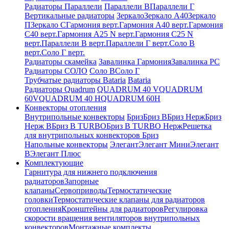
Радиаторы Параллели
Параллели В
Параллели Г
Вертикальные радиаторы
Зеркало
Зеркало А40
Зеркало
П
Зеркало С
Гармония верт.
Гармония А40 верт.
Гармония
С40 верт.
Гармония А25 N верт.
Гармония С25 N
верт.
Параллели В верт.
Параллели Г верт.
Соло В
верт.
Соло Г верт.
Радиаторы скамейка
Завалинка Гармония
Завалинка РС
Радиаторы СОЛО
Соло В
Соло Г
Трубчатые радиаторы Bataria
Bataria
Радиаторы Quadrum
QUADRUM 40 V
QUADRUM
60V
QUADRUM 40 H
QUADRUM 60H
Конвекторы отопления
Внутрипольные конвекторы
Бриз
Бриз В
Бриз Нерж
Бриз
Нерж В
Бриз В TURBO
Бриз В TURBO Нерж
Решетка
для внутрипольных конвекторов Бриз
Напольные конвекторы
Элегант
Элегант Мини
Элегант
В
Элегант Плюс
Комплектующие
Гарнитура для нижнего подключения
радиаторов
Запорные
клапаны
Сервоприводы
Термостатические
головки
Термостатические клапаны для радиаторов
отопления
Кронштейны для радиаторов
Регулировка
скорости вращения вентиляторов внутрипольных
конвекторов
Монтажные комплекты