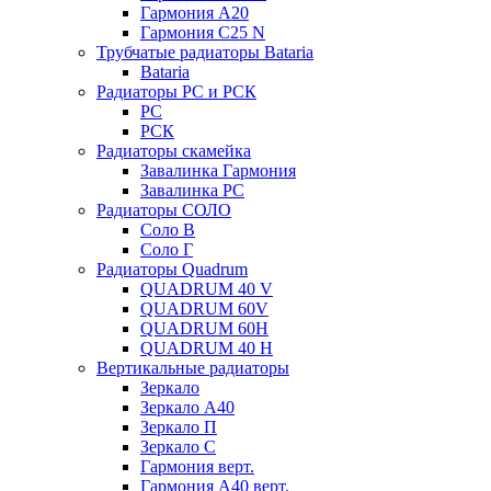
Гармония А20
Гармония С25 N
Трубчатые радиаторы Bataria
Bataria
Радиаторы РС и РСК
РС
РСК
Радиаторы скамейка
Завалинка Гармония
Завалинка РС
Радиаторы СОЛО
Соло В
Соло Г
Радиаторы Quadrum
QUADRUM 40 V
QUADRUM 60V
QUADRUM 60H
QUADRUM 40 H
Вертикальные радиаторы
Зеркало
Зеркало А40
Зеркало П
Зеркало С
Гармония верт.
Гармония А40 верт.