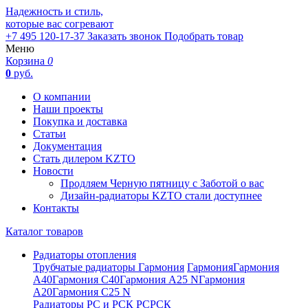
Надежность и стиль,
которые вас согревают
+7 495 120-17-37
Заказать звонок
Подобрать товар
Меню
Корзина
0
0
руб.
О компании
Наши проекты
Покупка и доставка
Статьи
Документация
Стать дилером KZTO
Новости
Продляем Черную пятницу с Заботой о вас
Дизайн-радиаторы KZTO стали доступнее
Контакты
Каталог товаров
Радиаторы отопления
Трубчатые радиаторы Гармония
Гармония
Гармония
А40
Гармония С40
Гармония А25 N
Гармония
А20
Гармония С25 N
Радиаторы РС и РСК
РС
РСК