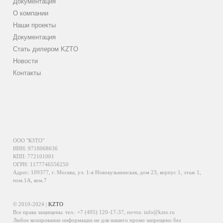
Документация
О компании
Наши проекты
Документация
Стать дилером KZTO
Новости
Контакты
ООО "КЗТО"
ИНН: 9718068636
КПП: 772101001
ОГРН: 1177746556250
Адрес: 109377, г. Москва, ул. 1-я Новокузьминская, дом 23, корпус 1, этаж 1,
пом.1А, ком.7
© 2010-2024 |
KZTO
Все права защищены. тел.:
+7 (495) 120-17-37
, почта:
info@kzto.ru
Любое копирование информации не для нашего промо запрещено без