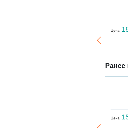
БРИЗ В TURBO 220V 300Х80Х1200
59 902
1
Цена:
руб.
Цена:
Ранее
ГАРМОНИЯ 1-155-3
14 059
1
Цена:
руб.
Цена: