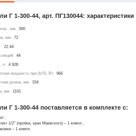
и Г 1-300-44, арт. ПГ130044: характеристики
нтр., мм:
300
а, мм:
72
г:
22.44
секций:
44
, л:
4.928
тная мощность при Δt70, Вт:
966
тная длина, мм:
334
а, мм:
1101
и Г 1-300-44 поставляется в комплекте с:
шт.;
лект 1/2" (пробка, кран Маевского) – 1 компл.;
аковки – 1 компл.