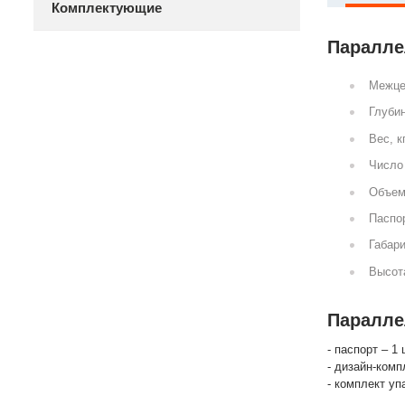
Комплектующие
Параллел
Межце
Глубин
Вес, к
Число 
Объем
Паспор
Габари
Высот
Параллел
- паспорт – 1 
- дизайн-комп
- комплект уп