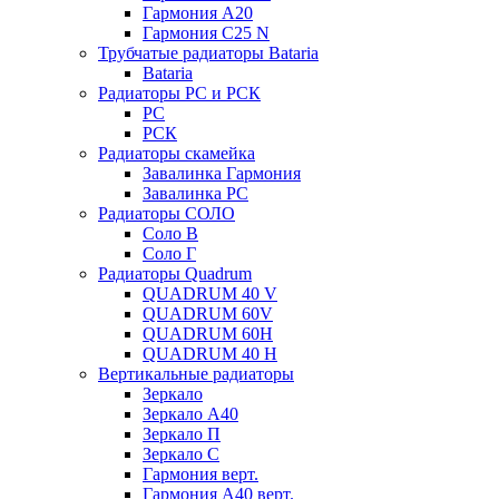
Гармония А20
Гармония С25 N
Трубчатые радиаторы Bataria
Bataria
Радиаторы РС и РСК
РС
РСК
Радиаторы скамейка
Завалинка Гармония
Завалинка РС
Радиаторы СОЛО
Соло В
Соло Г
Радиаторы Quadrum
QUADRUM 40 V
QUADRUM 60V
QUADRUM 60H
QUADRUM 40 H
Вертикальные радиаторы
Зеркало
Зеркало А40
Зеркало П
Зеркало С
Гармония верт.
Гармония А40 верт.