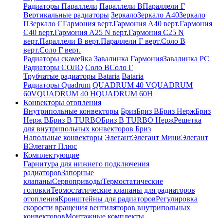
Радиаторы Параллели
Параллели В
Параллели Г
Вертикальные радиаторы
Зеркало
Зеркало А40
Зеркало
П
Зеркало С
Гармония верт.
Гармония А40 верт.
Гармония
С40 верт.
Гармония А25 N верт.
Гармония С25 N
верт.
Параллели В верт.
Параллели Г верт.
Соло В
верт.
Соло Г верт.
Радиаторы скамейка
Завалинка Гармония
Завалинка РС
Радиаторы СОЛО
Соло В
Соло Г
Трубчатые радиаторы Bataria
Bataria
Радиаторы Quadrum
QUADRUM 40 V
QUADRUM
60V
QUADRUM 40 H
QUADRUM 60H
Конвекторы отопления
Внутрипольные конвекторы
Бриз
Бриз В
Бриз Нерж
Бриз
Нерж В
Бриз В TURBO
Бриз В TURBO Нерж
Решетка
для внутрипольных конвекторов Бриз
Напольные конвекторы
Элегант
Элегант Мини
Элегант
В
Элегант Плюс
Комплектующие
Гарнитура для нижнего подключения
радиаторов
Запорные
клапаны
Сервоприводы
Термостатические
головки
Термостатические клапаны для радиаторов
отопления
Кронштейны для радиаторов
Регулировка
скорости вращения вентиляторов внутрипольных
конвекторов
Монтажные комплекты