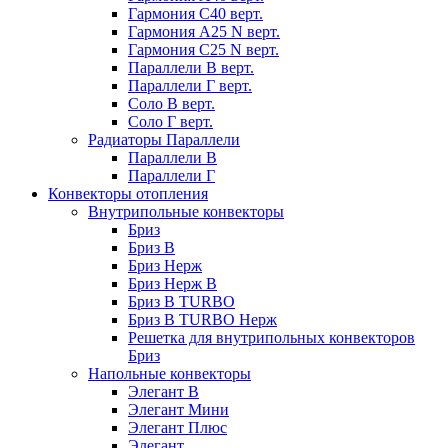
Гармония С40 верт.
Гармония А25 N верт.
Гармония С25 N верт.
Параллели В верт.
Параллели Г верт.
Соло В верт.
Соло Г верт.
Радиаторы Параллели
Параллели В
Параллели Г
Конвекторы отопления
Внутрипольные конвекторы
Бриз
Бриз В
Бриз Нерж
Бриз Нерж В
Бриз В TURBO
Бриз В TURBO Нерж
Решетка для внутрипольных конвекторов
Бриз
Напольные конвекторы
Элегант В
Элегант Мини
Элегант Плюс
Элегант