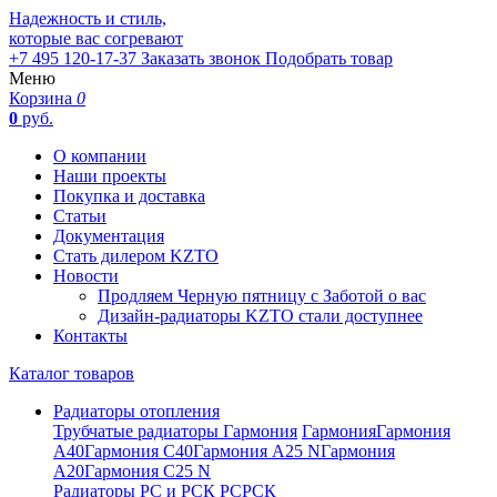
Надежность и стиль,
которые вас согревают
+7 495 120-17-37
Заказать звонок
Подобрать товар
Меню
Корзина
0
0
руб.
О компании
Наши проекты
Покупка и доставка
Статьи
Документация
Стать дилером KZTO
Новости
Продляем Черную пятницу с Заботой о вас
Дизайн-радиаторы KZTO стали доступнее
Контакты
Каталог товаров
Радиаторы отопления
Трубчатые радиаторы Гармония
Гармония
Гармония
А40
Гармония С40
Гармония А25 N
Гармония
А20
Гармония С25 N
Радиаторы РС и РСК
РС
РСК