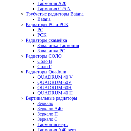
Гармония А20
Гармония С25 N
Трубчатые радиаторы Bataria
Bataria
Радиаторы РС и РСК
РС
РСК
Радиаторы скамейка
Завалинка Гармония
Завалинка РС
Радиаторы СОЛО
Соло В
Соло Г
Радиаторы Quadrum
QUADRUM 40 V
QUADRUM 60V
QUADRUM 60H
QUADRUM 40 H
Вертикальные радиаторы
Зеркало
Зеркало А40
Зеркало П
Зеркало С
Гармония верт.
Гармония А40 верт.