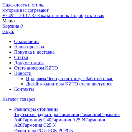
Надежность и стиль,
которые вас согревают
+7 495 120-17-37
Заказать звонок
Подобрать товар
Меню
Корзина
0
0
руб.
О компании
Наши проекты
Покупка и доставка
Статьи
Документация
Стать дилером KZTO
Новости
Продляем Черную пятницу с Заботой о вас
Дизайн-радиаторы KZTO стали доступнее
Контакты
Каталог товаров
Радиаторы отопления
Трубчатые радиаторы Гармония
Гармония
Гармония
А40
Гармония С40
Гармония А25 N
Гармония
А20
Гармония С25 N
Радиаторы РС и РСК
РС
РСК