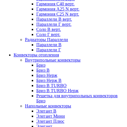
Гармония С40 верт.
Гармония А25 N верт.
Гармония С25 N верт.
Параллели В верт.
Параллели Г верт.
Соло В верт.
Соло Г верт.
Радиаторы Параллели
Параллели В
Параллели Г
Конвекторы отопления
Внутрипольные конвекторы
Бриз
Бриз В
Бриз Нерж
Бриз Нерж В
Бриз В TURBO
Бриз В TURBO Нерж
Решетка для внутрипольных конвекторов
Бриз
Напольные конвекторы
Элегант В
Элегант Мини
Элегант Плюс
Элегант