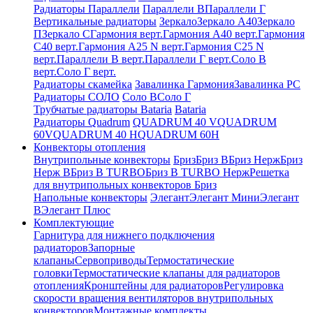
Радиаторы Параллели
Параллели В
Параллели Г
Вертикальные радиаторы
Зеркало
Зеркало А40
Зеркало
П
Зеркало С
Гармония верт.
Гармония А40 верт.
Гармония
С40 верт.
Гармония А25 N верт.
Гармония С25 N
верт.
Параллели В верт.
Параллели Г верт.
Соло В
верт.
Соло Г верт.
Радиаторы скамейка
Завалинка Гармония
Завалинка РС
Радиаторы СОЛО
Соло В
Соло Г
Трубчатые радиаторы Bataria
Bataria
Радиаторы Quadrum
QUADRUM 40 V
QUADRUM
60V
QUADRUM 40 H
QUADRUM 60H
Конвекторы отопления
Внутрипольные конвекторы
Бриз
Бриз В
Бриз Нерж
Бриз
Нерж В
Бриз В TURBO
Бриз В TURBO Нерж
Решетка
для внутрипольных конвекторов Бриз
Напольные конвекторы
Элегант
Элегант Мини
Элегант
В
Элегант Плюс
Комплектующие
Гарнитура для нижнего подключения
радиаторов
Запорные
клапаны
Сервоприводы
Термостатические
головки
Термостатические клапаны для радиаторов
отопления
Кронштейны для радиаторов
Регулировка
скорости вращения вентиляторов внутрипольных
конвекторов
Монтажные комплекты