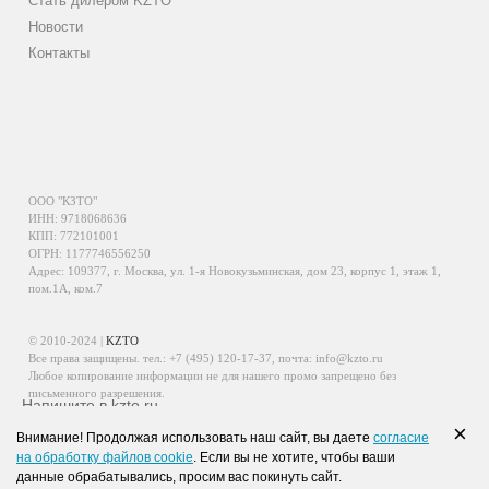
Стать дилером KZTO
Новости
Контакты
ООО "КЗТО"
ИНН: 9718068636
КПП: 772101001
ОГРН: 1177746556250
Адрес: 109377, г. Москва, ул. 1-я Новокузьминская, дом 23, корпус 1, этаж 1,
пом.1А, ком.7
© 2010-2024 |
KZTO
Все права защищены. тел.:
+7 (495) 120-17-37
, почта:
info@kzto.ru
Любое копирование информации не для нашего промо запрещено без
письменного разрешения.
Напишите в kzto.ru
Информация, размещенная на сайте, не является публичной офертой.
×
Внимание! Продолжая использовать наш сайт, вы даете
согласие
Политика обработки персональных данных
на обработку файлов cookie
. Если вы не хотите, чтобы ваши
Политика конфиденциальности персональных данных
данные обрабатывались, просим вас покинуть сайт.
WhatsApp
Viber
VK
Telegram