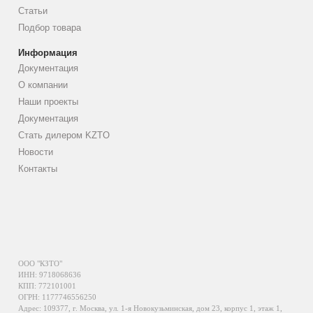
Статьи
Подбор товара
Информация
Документация
О компании
Наши проекты
Документация
Стать дилером KZTO
Новости
Контакты
ООО "КЗТО"
ИНН: 9718068636
КПП: 772101001
ОГРН: 1177746556250
Адрес: 109377, г. Москва, ул. 1-я Новокузьминская, дом 23, корпус 1, этаж 1,