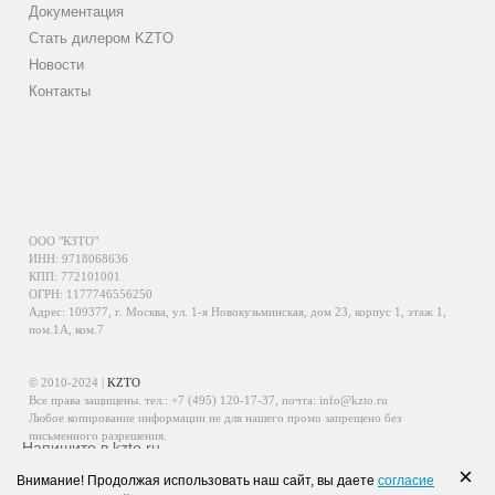
Документация
Стать дилером KZTO
Новости
Контакты
ООО "КЗТО"
ИНН: 9718068636
КПП: 772101001
ОГРН: 1177746556250
Адрес: 109377, г. Москва, ул. 1-я Новокузьминская, дом 23, корпус 1, этаж 1,
пом.1А, ком.7
© 2010-2024 |
KZTO
Все права защищены. тел.:
+7 (495) 120-17-37
, почта:
info@kzto.ru
Любое копирование информации не для нашего промо запрещено без
письменного разрешения.
Напишите в kzto.ru
Информация, размещенная на сайте, не является публичной офертой.
×
Внимание! Продолжая использовать наш сайт, вы даете
согласие
Политика обработки персональных данных