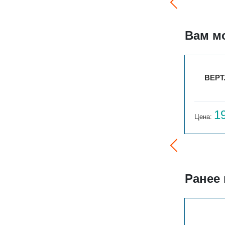
Вам м
ВЕРТ. СОЛО Г 1-2000-22
ВЕРТ
72 579
1
Цена:
руб.
Цена:
Ранее
ГАРМОНИЯ 1-155-3