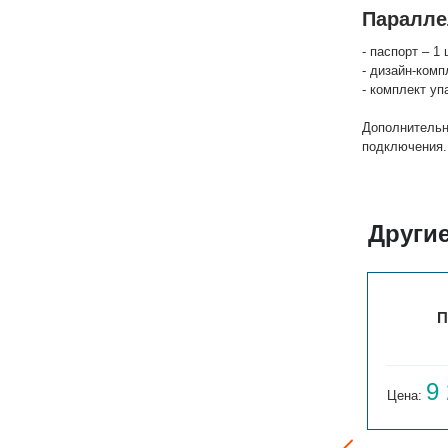
Паралле
- паспорт – 1 
- дизайн-комп
- комплект уп
Дополнительн
подключения.
Други
ПАРАЛЛЕЛИ В 1-300-3
П
7 858
9
Цена:
руб.
Цена: