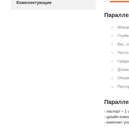
Комплектующие
Параллел
Межце
Глубин
Вес, к
Число 
Габари
Длина
Объем
Паспор
Параллел
- паспорт – 1 
- дизайн-комп
- комплект уп