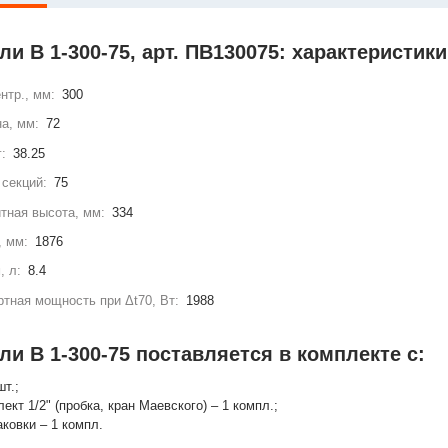
и В 1-300-75, арт. ПВ130075: характеристики
нтр., мм:
300
а, мм:
72
г:
38.25
секций:
75
тная высота, мм:
334
, мм:
1876
, л:
8.4
тная мощность при Δt70, Вт:
1988
и В 1-300-75 поставляется в комплекте с:
шт.;
лект 1/2" (пробка, кран Маевского) – 1 компл.;
аковки – 1 компл.