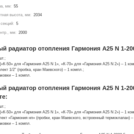
а, мм:
55
тная высота, мм:
2034
секций:
5
нтр., мм:
2000
ый радиатор отопления Гармония А25 N 1-200
шт.;
(«К-50» для «Гармония А25 N 1», «К-70» для «Гармония А25 N 2») – 1 ко
лект 1/2" (пробка, кран Маевского) – 1 компл.;
аковки – 1 компл.
ый радиатор отопления Гармония А25 N 1-20
те:
шт.;
(«К-50» для «Гармония А25 N 1», «К-70» для «Гармония А25 N 2») – 1 ко
лект «Гармония нп» (пробки, кран Маевского, встроенный термоклапан) – 
аковки – 1 компл.