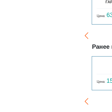
2ТО
БРИЗ В 24V 260X120X4700
ГАР
168 235
6
Цена:
руб.
Цена:
Ранее
ГАРМОНИЯ 1-155-3
14 059
1
Цена:
руб.
Цена: