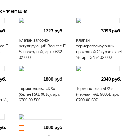
омплектация:
уб.
1723 руб.
3093 руб.
Клапан запорно-
Клапан
ec F
регулирующий Regutec F
терморегулирующий
-
½ проходной, арт. 0332-
проходной Calypso exact
02.000
½, арт. 3452-02.000
уб.
1800 руб.
2340 руб.
Термоголовка «DX»
Термоголовка «DX»
(белая RAL 9016), арт.
(черная RAL 9005), арт.
ct ½,
6700-00.500
6700-00.507
уб.
1980 руб.