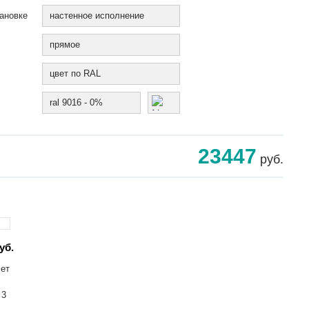
ановке
настенное исполнение
прямое
цвет по RAL
ral 9016 - 0%
23447
руб.
уб.
лет
 3