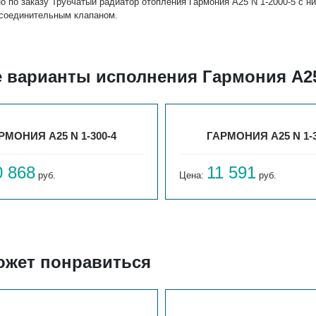
о по заказу Трубчатый радиатор отопления Гармония А25 N 1-2000-5 с
исоединительным клапаном.
 варианты исполнения Гармония А25
РМОНИЯ А25 N 1-300-4
ГАРМОНИЯ А25 N 1-3
0 868
11 591
руб.
Цена:
руб.
ожет понравиться