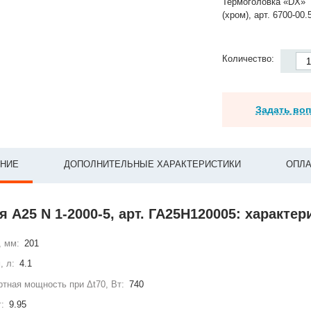
Термоголовка «DX»
(хром), арт. 6700-00.
Количество:
Задать во
НИЕ
ДОПОЛНИТЕЛЬНЫЕ ХАРАКТЕРИСТИКИ
ОПЛА
 А25 N 1-2000-5, арт. ГА25Н120005: характер
, мм:
201
, л:
4.1
тная мощность при Δt70, Вт:
740
г:
9.95