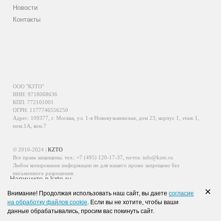
Новости
Контакты
ООО "КЗТО"
ИНН: 9718068636
КПП: 772101001
ОГРН: 1177746556250
Адрес: 109377, г. Москва, ул. 1-я Новокузьминская, дом 23, корпус 1, этаж 1,
пом.1А, ком.7
© 2010-2024 |
KZTO
Все права защищены. тел.:
+7 (495) 120-17-37
, почта:
info@kzto.ru
Любое копирование информации не для нашего промо запрещено без
письменного разрешения.
Напишите в kzto.ru
Информация, размещенная на сайте, не является публичной офертой.
×
Внимание! Продолжая использовать наш сайт, вы даете
согласие
Политика обработки персональных данных
на обработку файлов cookie
. Если вы не хотите, чтобы ваши
Политика конфиденциальности персональных данных
данные обрабатывались, просим вас покинуть сайт.
WhatsApp
Viber
VK
Telegram