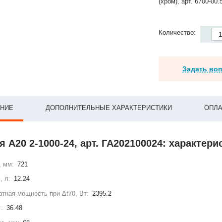
(хром), арт. 6700-00.
Количество:
Задать во
НИЕ
ДОПОЛНИТЕЛЬНЫЕ ХАРАКТЕРИСТИКИ
ОПЛА
 А20 2-1000-24, арт. ГА202100024: характери
, мм:
721
, л:
12.24
тная мощность при Δt70, Вт:
2395.2
г:
36.48