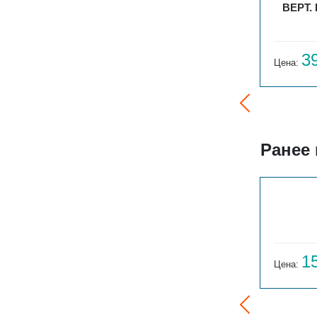
ВЕРТ. ПАРАЛЛЕЛИ Г 1-750-18
ВЕРТ.
31 954
3
Цена:
руб.
Цена:
Ранее
ГАРМОНИЯ 1-155-3
14 059
1
Цена:
руб.
Цена: