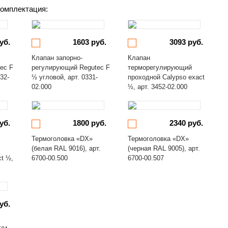
омплектация:
уб.
1603 руб.
3093 руб.
Клапан запорно-
Клапан
ec F
регулирующий Regutec F
терморегулирующий
32-
½ угловой, арт. 0331-
проходной Calypso exact
02.000
½, арт. 3452-02.000
уб.
1800 руб.
2340 руб.
Термоголовка «DX»
Термоголовка «DX»
(белая RAL 9016), арт.
(черная RAL 9005), арт.
ct ½,
6700-00.500
6700-00.507
уб.