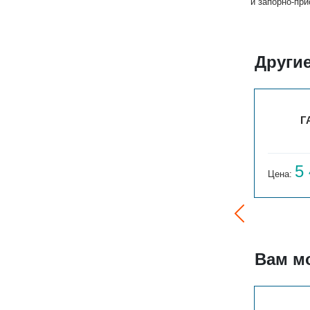
и запорно-пр
Други
ГАРМОНИЯ А20 1-300-4
Г
4 380
5
Цена:
руб.
Цена:
Вам м