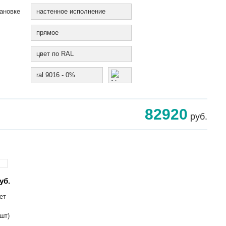
ановке
настенное исполнение
прямое
цвет по RAL
ral 9016 - 0%
82920
руб.
уб.
ет
 шт)