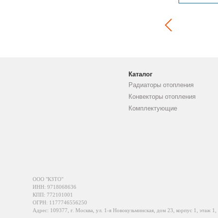
Каталог
Радиаторы отопления
Конвекторы отопления
Комплектующие
ООО "КЗТО"
ИНН: 9718068636
КПП: 772101001
ОГРН: 1177746556250
Адрес: 109377, г. Москва, ул. 1-я Новокузьминская, дом 23, корпус 1, этаж 1,