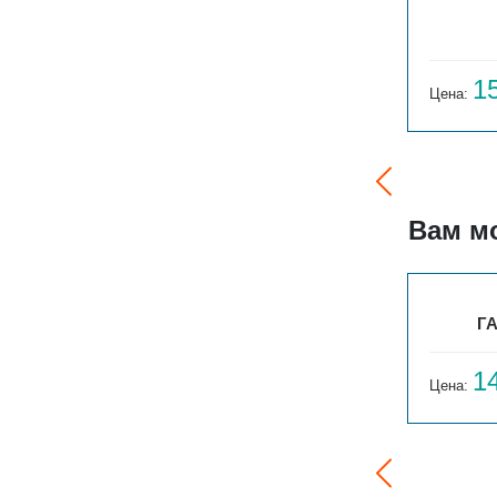
ГАРМОНИЯ 1-155-3
14 059
1
Цена:
руб.
Цена:
Вам м
ГАРМОНИЯ А20 1-750-10
ГА
17 540
1
Цена:
руб.
Цена: