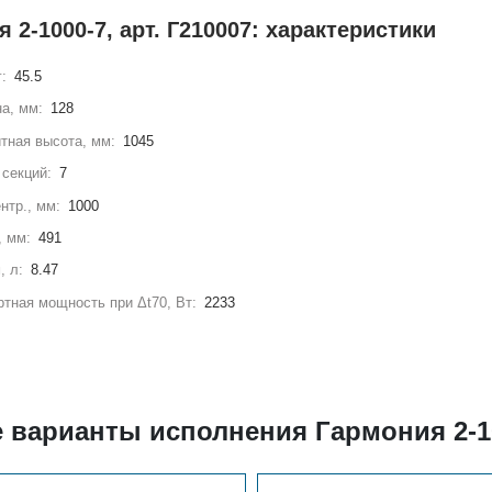
 2-1000-7, арт. Г210007: характеристики
г:
45.5
а, мм:
128
тная высота, мм:
1045
секций:
7
нтр., мм:
1000
, мм:
491
, л:
8.47
тная мощность при Δt70, Вт:
2233
е варианты исполнения Гармония 2-1