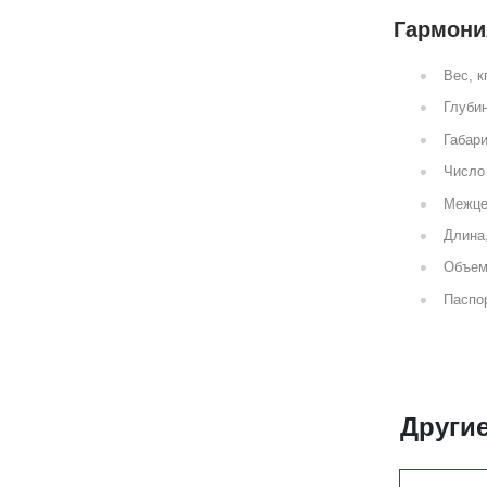
Гармония
Вес, к
Глубин
Габари
Число 
Межце
Длина
Объем
Паспор
Други