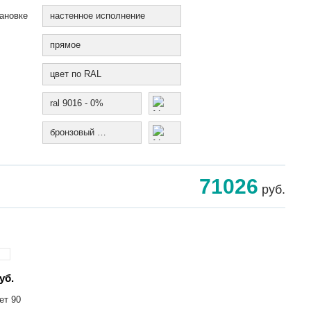
ановке
настенное исполнение
прямое
цвет по RAL
ral 9016 - 0%
бронзовый муар
71026
руб.
уб.
ет 90