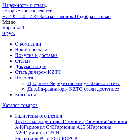
Надежность и стиль,
которые вас согревают
+7 495 120-17-37
Заказать звонок
Подобрать товар
Меню
Корзина
0
0
руб.
О компании
Наши проекты
Покупка и доставка
Статьи
Документация
Стать дилером KZTO
Новости
Продляем Черную пятницу с Заботой о вас
Дизайн-радиаторы KZTO стали доступнее
Контакты
Каталог товаров
Радиаторы отопления
Трубчатые радиаторы Гармония
Гармония
Гармония
А40
Гармония С40
Гармония А25 N
Гармония
А20
Гармония С25 N
Радиаторы РС и РСК
РС
РСК