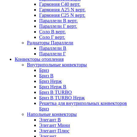
Гармония С40 верт.
Гармония А25 N верт.
Гармония С25 N верт.
Параллели В верт.
Параллели Г верт.
Соло В верт.
Соло Г верт.
Радиаторы Параллели
Параллели В
Параллели Г
Конвекторы отопления
Внутрипольные конвекторы
Бриз
Бриз В
Бриз Нерж
Бриз Нерж В
Бриз В TURBO
Бриз В TURBO Нерж
Решетка для внутрипольных конвекторов
Бриз
Напольные конвекторы
Элегант В
Элегант Мини
Элегант Плюс
Элегант