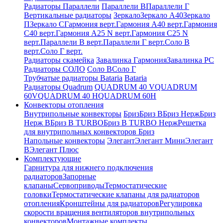
Радиаторы Параллели
Параллели В
Параллели Г
Вертикальные радиаторы
Зеркало
Зеркало А40
Зеркало
П
Зеркало С
Гармония верт.
Гармония А40 верт.
Гармония
С40 верт.
Гармония А25 N верт.
Гармония С25 N
верт.
Параллели В верт.
Параллели Г верт.
Соло В
верт.
Соло Г верт.
Радиаторы скамейка
Завалинка Гармония
Завалинка РС
Радиаторы СОЛО
Соло В
Соло Г
Трубчатые радиаторы Bataria
Bataria
Радиаторы Quadrum
QUADRUM 40 V
QUADRUM
60V
QUADRUM 40 H
QUADRUM 60H
Конвекторы отопления
Внутрипольные конвекторы
Бриз
Бриз В
Бриз Нерж
Бриз
Нерж В
Бриз В TURBO
Бриз В TURBO Нерж
Решетка
для внутрипольных конвекторов Бриз
Напольные конвекторы
Элегант
Элегант Мини
Элегант
В
Элегант Плюс
Комплектующие
Гарнитура для нижнего подключения
радиаторов
Запорные
клапаны
Сервоприводы
Термостатические
головки
Термостатические клапаны для радиаторов
отопления
Кронштейны для радиаторов
Регулировка
скорости вращения вентиляторов внутрипольных
конвекторов
Монтажные комплекты