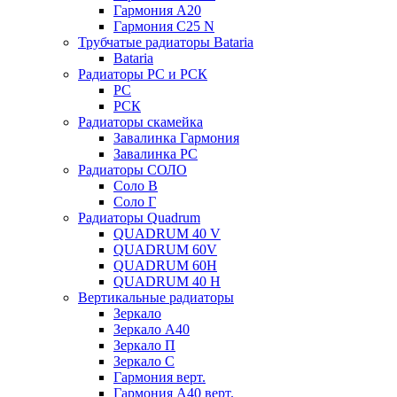
Гармония А20
Гармония С25 N
Трубчатые радиаторы Bataria
Bataria
Радиаторы РС и РСК
РС
РСК
Радиаторы скамейка
Завалинка Гармония
Завалинка РС
Радиаторы СОЛО
Соло В
Соло Г
Радиаторы Quadrum
QUADRUM 40 V
QUADRUM 60V
QUADRUM 60H
QUADRUM 40 H
Вертикальные радиаторы
Зеркало
Зеркало А40
Зеркало П
Зеркало С
Гармония верт.
Гармония А40 верт.