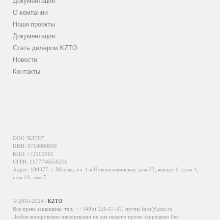
Документация
О компании
Наши проекты
Документация
Стать дилером KZTO
Новости
Контакты
ООО "КЗТО"
ИНН: 9718068636
КПП: 772101001
ОГРН: 1177746556250
Адрес: 109377, г. Москва, ул. 1-я Новокузьминская, дом 23, корпус 1, этаж 1,
пом.1А, ком.7
© 2010-2024 |
KZTO
Все права защищены. тел.:
+7 (495) 120-17-37
, почта:
info@kzto.ru
Любое копирование информации не для нашего промо запрещено без