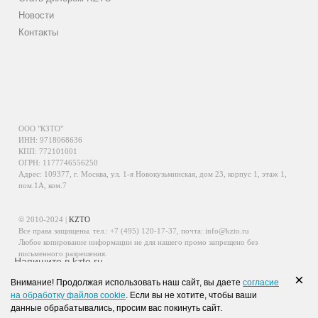
Новости
Контакты
ООО "КЗТО"
ИНН: 9718068636
КПП: 772101001
ОГРН: 1177746556250
Адрес: 109377, г. Москва, ул. 1-я Новокузьминская, дом 23, корпус 1, этаж 1,
пом.1А, ком.7
© 2010-2024 |
KZTO
Все права защищены. тел.:
+7 (495) 120-17-37
, почта:
info@kzto.ru
Любое копирование информации не для нашего промо запрещено без
письменного разрешения.
Напишите в kzto.ru
Информация, размещенная на сайте, не является публичной офертой.
×
Внимание! Продолжая использовать наш сайт, вы даете
согласие
Политика обработки персональных данных
на обработку файлов cookie
. Если вы не хотите, чтобы ваши
Политика конфиденциальности персональных данных
данные обрабатывались, просим вас покинуть сайт.
WhatsApp
Viber
VK
Telegram