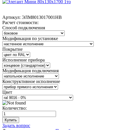
Артикул:
ЭЛМ8013017001НВ
Расчет стоимости:
Способ подключения
Модификация по установке
Покрытие
Исполнение прибора
Модификация подключения
Конструктивное исполнение
Цвет
Количество:
Купить
Задать вопрос