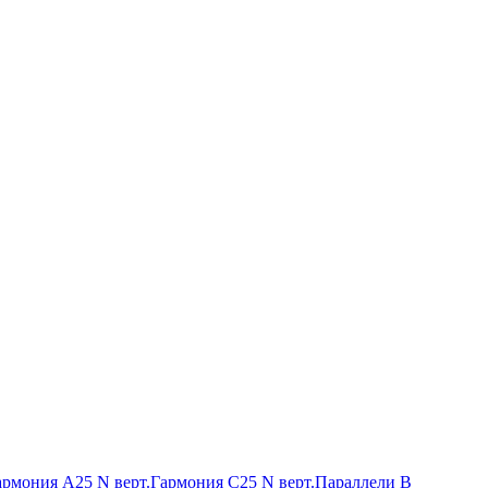
армония А25 N верт.
Гармония С25 N верт.
Параллели В