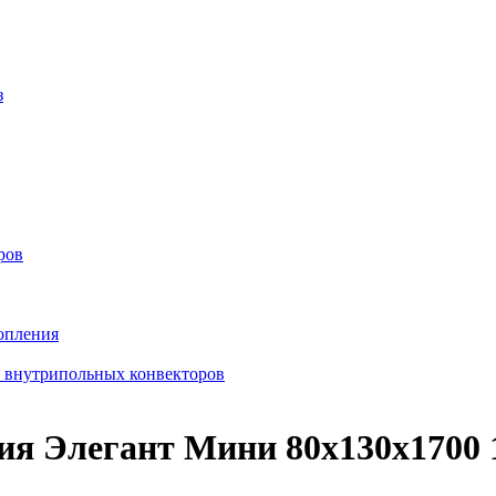
з
ров
опления
в внутрипольных конвекторов
ия Элегант Мини 80x130x1700 