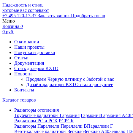
Надежность и стиль,
которые вас согревают
+7 495 120-17-37
Заказать звонок
Подобрать товар
Меню
Корзина
0
0
руб.
О компании
Наши проекты
Покупка и доставка
Статьи
Документация
Стать дилером KZTO
Новости
Продляем Черную пятницу с Заботой о вас
Дизайн-радиаторы KZTO стали доступнее
Контакты
Каталог товаров
Радиаторы отопления
Трубчатые радиаторы Гармония
Гармония
Гармония А40
Г
Радиаторы РС и РСК
РС
РСК
Радиаторы Параллели
Параллели В
Параллели Г
Вертикальные радиаторы
Зеркало
Зеркало А40
Зеркало П
З