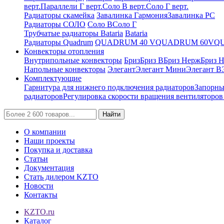
верт.
Параллели Г верт.
Соло В верт.
Соло Г верт.
Радиаторы скамейка
Завалинка Гармония
Завалинка РС
Радиаторы СОЛО
Соло В
Соло Г
Трубчатые радиаторы Bataria
Bataria
Радиаторы Quadrum
QUADRUM 40 V
QUADRUM 60V
Q
Конвекторы отопления
Внутрипольные конвекторы
Бриз
Бриз В
Бриз Нерж
Бриз 
Напольные конвекторы
Элегант
Элегант Мини
Элегант В
Комплектующие
Гарнитура для нижнего подключения радиаторов
Запорны
радиаторов
Регулировка скорости вращения вентиляторо
Найти
О компании
Наши проекты
Покупка и доставка
Статьи
Документация
Стать дилером KZTO
Новости
Контакты
KZTO.ru
Каталог