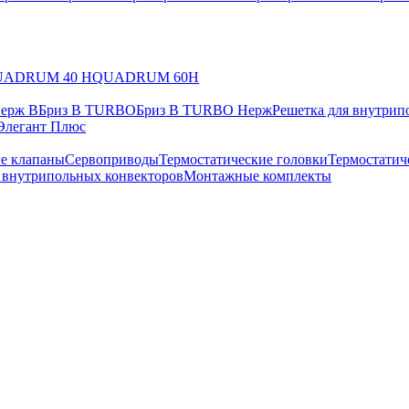
UADRUM 40 H
QUADRUM 60H
Нерж В
Бриз В TURBO
Бриз В TURBO Нерж
Решетка для внутрип
Элегант Плюс
е клапаны
Сервоприводы
Термостатические головки
Термостатич
в внутрипольных конвекторов
Монтажные комплекты