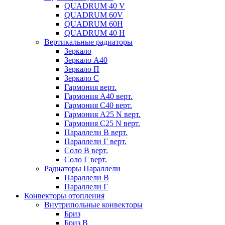
QUADRUM 40 V
QUADRUM 60V
QUADRUM 60H
QUADRUM 40 H
Вертикальные радиаторы
Зеркало
Зеркало А40
Зеркало П
Зеркало С
Гармония верт.
Гармония А40 верт.
Гармония С40 верт.
Гармония А25 N верт.
Гармония С25 N верт.
Параллели В верт.
Параллели Г верт.
Соло В верт.
Соло Г верт.
Радиаторы Параллели
Параллели В
Параллели Г
Конвекторы отопления
Внутрипольные конвекторы
Бриз
Бриз В