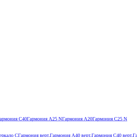
армония С40
Гармония А25 N
Гармония А20
Гармония С25 N
еркало С
Гармония верт.
Гармония А40 верт.
Гармония С40 верт.
Г