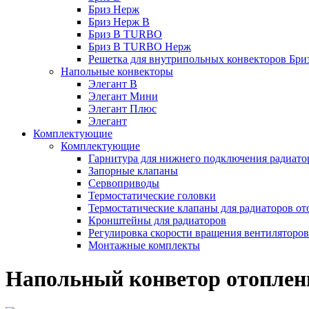
Бриз Нерж
Бриз Нерж В
Бриз В TURBO
Бриз В TURBO Нерж
Решетка для внутрипольных конвекторов Бри
Напольные конвекторы
Элегант В
Элегант Мини
Элегант Плюс
Элегант
Комплектующие
Комплектующие
Гарнитура для нижнего подключения радиато
Запорные клапаны
Сервоприводы
Термостатические головки
Термостатические клапаны для радиаторов от
Кронштейны для радиаторов
Регулировка скорости вращения вентиляторо
Монтажные комплекты
Напольный конветор отоплен