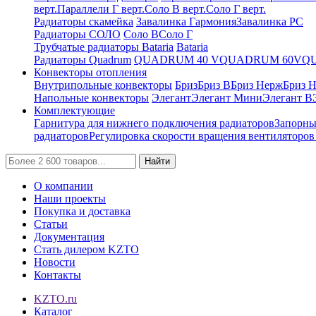
верт.
Параллели Г верт.
Соло В верт.
Соло Г верт.
Радиаторы скамейка
Завалинка Гармония
Завалинка РС
Радиаторы СОЛО
Соло В
Соло Г
Трубчатые радиаторы Bataria
Bataria
Радиаторы Quadrum
QUADRUM 40 V
QUADRUM 60V
Q
Конвекторы отопления
Внутрипольные конвекторы
Бриз
Бриз В
Бриз Нерж
Бриз 
Напольные конвекторы
Элегант
Элегант Мини
Элегант В
Комплектующие
Гарнитура для нижнего подключения радиаторов
Запорны
радиаторов
Регулировка скорости вращения вентиляторо
Найти
О компании
Наши проекты
Покупка и доставка
Статьи
Документация
Стать дилером KZTO
Новости
Контакты
KZTO.ru
Каталог