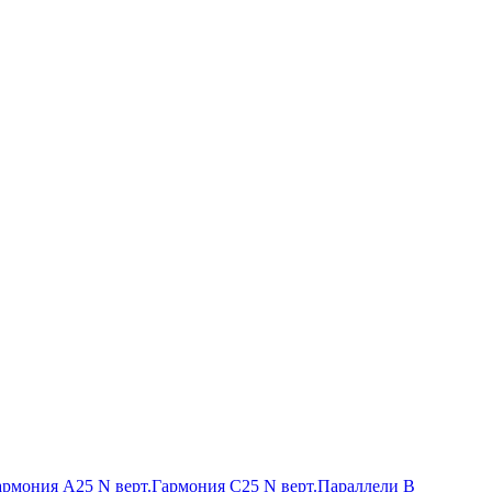
армония А25 N верт.
Гармония С25 N верт.
Параллели В