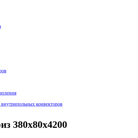
з
ров
опления
в внутрипольных конвекторов
из 380х80х4200