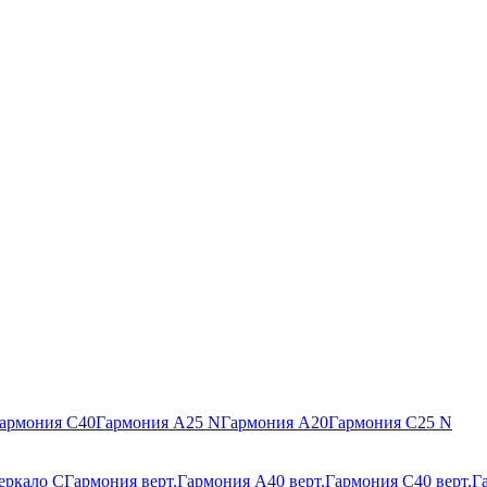
армония С40
Гармония А25 N
Гармония А20
Гармония С25 N
еркало С
Гармония верт.
Гармония А40 верт.
Гармония С40 верт.
Г