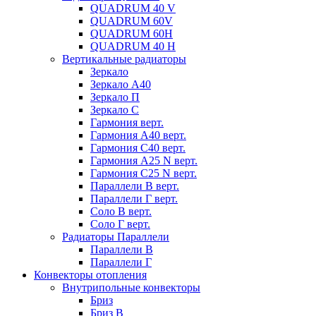
QUADRUM 40 V
QUADRUM 60V
QUADRUM 60H
QUADRUM 40 H
Вертикальные радиаторы
Зеркало
Зеркало А40
Зеркало П
Зеркало С
Гармония верт.
Гармония А40 верт.
Гармония С40 верт.
Гармония А25 N верт.
Гармония С25 N верт.
Параллели В верт.
Параллели Г верт.
Соло В верт.
Соло Г верт.
Радиаторы Параллели
Параллели В
Параллели Г
Конвекторы отопления
Внутрипольные конвекторы
Бриз
Бриз В