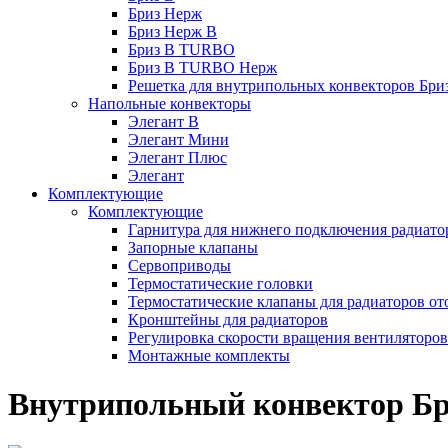
Бриз Нерж
Бриз Нерж В
Бриз В TURBO
Бриз В TURBO Нерж
Решетка для внутрипольных конвекторов Бри
Напольные конвекторы
Элегант В
Элегант Мини
Элегант Плюс
Элегант
Комплектующие
Комплектующие
Гарнитура для нижнего подключения радиато
Запорные клапаны
Сервоприводы
Термостатические головки
Термостатические клапаны для радиаторов от
Кронштейны для радиаторов
Регулировка скорости вращения вентиляторо
Монтажные комплекты
Внутрипольный конвектор Бр