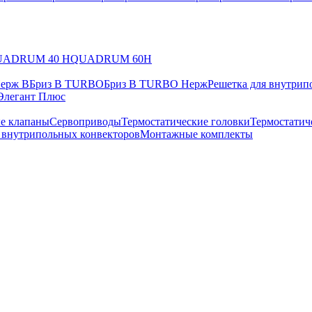
UADRUM 40 H
QUADRUM 60H
Нерж В
Бриз В TURBO
Бриз В TURBO Нерж
Решетка для внутрип
Элегант Плюс
е клапаны
Сервоприводы
Термостатические головки
Термостатич
в внутрипольных конвекторов
Монтажные комплекты