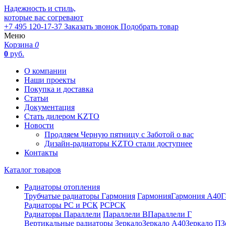
Надежность и стиль,
которые вас согревают
+7 495 120-17-37
Заказать звонок
Подобрать товар
Меню
Корзина
0
0
руб.
О компании
Наши проекты
Покупка и доставка
Статьи
Документация
Стать дилером KZTO
Новости
Продляем Черную пятницу с Заботой о вас
Дизайн-радиаторы KZTO стали доступнее
Контакты
Каталог товаров
Радиаторы отопления
Трубчатые радиаторы Гармония
Гармония
Гармония А40
Г
Радиаторы РС и РСК
РС
РСК
Радиаторы Параллели
Параллели В
Параллели Г
Вертикальные радиаторы
Зеркало
Зеркало А40
Зеркало П
З