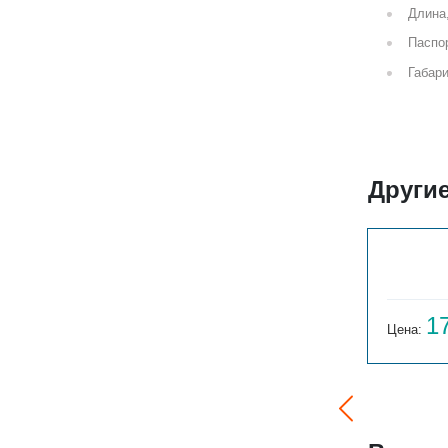
Длина
Паспор
Габари
Други
БРИЗ 200Х80Х800
15 658
1
Цена:
руб.
Цена: