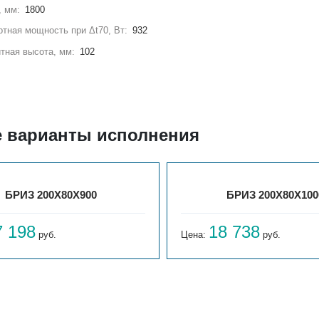
, мм:
1800
тная мощность при Δt70, Вт:
932
тная высота, мм:
102
е варианты исполнения
БРИЗ 200Х80Х900
БРИЗ 200Х80Х100
7 198
18 738
руб.
Цена:
руб.