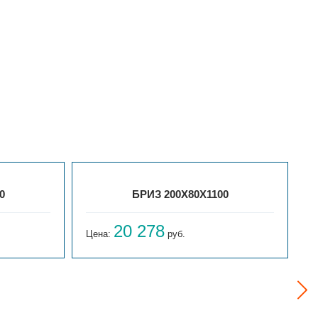
0
БРИЗ 200Х80Х1100
20 278
Цена:
руб.
Ц