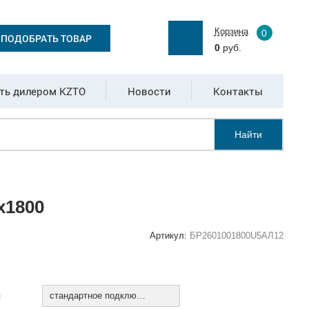
Корзина
0
ПОДОБРАТЬ ТОВАР
0
руб.
ть дилером KZTO
Новости
Контакты
Найти
х1800
Артикул:
БР2601001800U5АЛ12
:
я
стандартное подключение