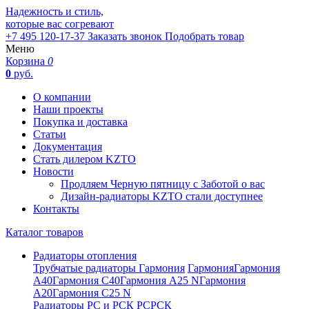
Надежность и стиль,
которые вас согревают
+7 495 120-17-37
Заказать звонок
Подобрать товар
Меню
Корзина
0
0
руб.
О компании
Наши проекты
Покупка и доставка
Статьи
Документация
Стать дилером KZTO
Новости
Продляем Черную пятницу с Заботой о вас
Дизайн-радиаторы KZTO стали доступнее
Контакты
Каталог товаров
Радиаторы отопления
Трубчатые радиаторы Гармония
Гармония
Гармония
А40
Гармония С40
Гармония А25 N
Гармония
А20
Гармония С25 N
Радиаторы РС и РСК
РС
РСК