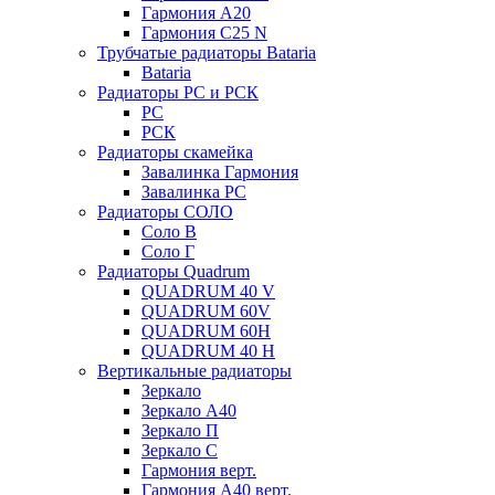
Гармония А20
Гармония С25 N
Трубчатые радиаторы Bataria
Bataria
Радиаторы РС и РСК
РС
РСК
Радиаторы скамейка
Завалинка Гармония
Завалинка РС
Радиаторы СОЛО
Соло В
Соло Г
Радиаторы Quadrum
QUADRUM 40 V
QUADRUM 60V
QUADRUM 60H
QUADRUM 40 H
Вертикальные радиаторы
Зеркало
Зеркало А40
Зеркало П
Зеркало С
Гармония верт.
Гармония А40 верт.