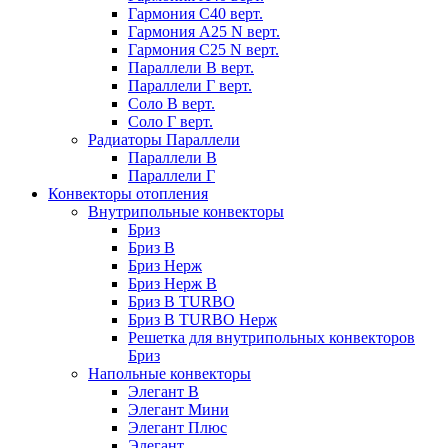
Гармония С40 верт.
Гармония А25 N верт.
Гармония С25 N верт.
Параллели В верт.
Параллели Г верт.
Соло В верт.
Соло Г верт.
Радиаторы Параллели
Параллели В
Параллели Г
Конвекторы отопления
Внутрипольные конвекторы
Бриз
Бриз В
Бриз Нерж
Бриз Нерж В
Бриз В TURBO
Бриз В TURBO Нерж
Решетка для внутрипольных конвекторов
Бриз
Напольные конвекторы
Элегант В
Элегант Мини
Элегант Плюс
Элегант