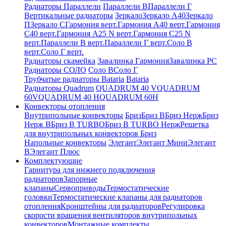
Радиаторы Параллели
Параллели В
Параллели Г
Вертикальные радиаторы
Зеркало
Зеркало А40
Зеркало
П
Зеркало С
Гармония верт.
Гармония А40 верт.
Гармония
С40 верт.
Гармония А25 N верт.
Гармония С25 N
верт.
Параллели В верт.
Параллели Г верт.
Соло В
верт.
Соло Г верт.
Радиаторы скамейка
Завалинка Гармония
Завалинка РС
Радиаторы СОЛО
Соло В
Соло Г
Трубчатые радиаторы Bataria
Bataria
Радиаторы Quadrum
QUADRUM 40 V
QUADRUM
60V
QUADRUM 40 H
QUADRUM 60H
Конвекторы отопления
Внутрипольные конвекторы
Бриз
Бриз В
Бриз Нерж
Бриз
Нерж В
Бриз В TURBO
Бриз В TURBO Нерж
Решетка
для внутрипольных конвекторов Бриз
Напольные конвекторы
Элегант
Элегант Мини
Элегант
В
Элегант Плюс
Комплектующие
Гарнитура для нижнего подключения
радиаторов
Запорные
клапаны
Сервоприводы
Термостатические
головки
Термостатические клапаны для радиаторов
отопления
Кронштейны для радиаторов
Регулировка
скорости вращения вентиляторов внутрипольных
конвекторов
Монтажные комплекты