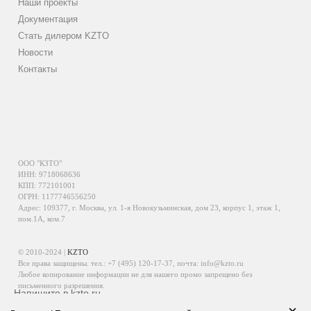
Наши проекты
Документация
Стать дилером KZTO
Новости
Контакты
ООО "КЗТО"
ИНН: 9718068636
КПП: 772101001
ОГРН: 1177746556250
Адрес: 109377, г. Москва, ул. 1-я Новокузьминская, дом 23, корпус 1, этаж 1,
пом.1А, ком.7
© 2010-2024 |
KZTO
Все права защищены. тел.:
+7 (495) 120-17-37
, почта:
info@kzto.ru
Любое копирование информации не для нашего промо запрещено без
письменного разрешения.
Напишите в kzto.ru
Информация, размещенная на сайте, не является публичной офертой.